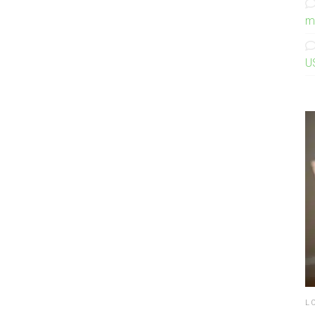
m
U
L