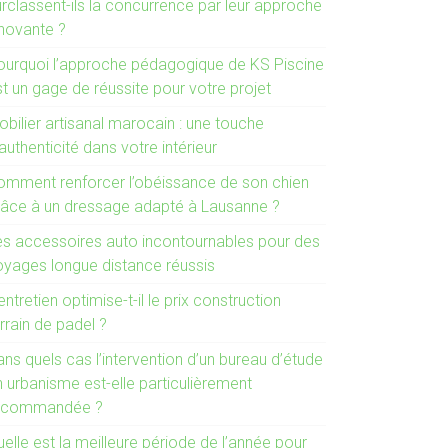
urclassent-ils la concurrence par leur approche
nnovante ?
ourquoi l’approche pédagogique de KS Piscine
t un gage de réussite pour votre projet
bilier artisanal marocain : une touche
authenticité dans votre intérieur
omment renforcer l’obéissance de son chien
râce à un dressage adapté à Lausanne ?
es accessoires auto incontournables pour des
oyages longue distance réussis
entretien optimise-t-il le prix construction
rrain de padel ?
ns quels cas l’intervention d’un bureau d’étude
n urbanisme est-elle particulièrement
ecommandée ?
elle est la meilleure période de l’année pour