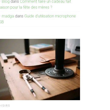
Blog
dans
Comment faire un cadeau fait
aison pour la fête des mères ?
madga
dans
Guide d’utilisation microphone
SB
OISIRS