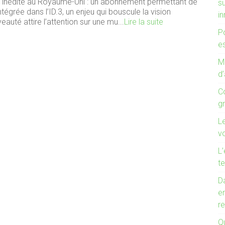
re inédite au Royaume-Uni : un abonnement permettant de
s
ntégrée dans l’ID.3, un enjeu qui bouscule la vision
i
eauté attire l’attention sur une mu...
Lire la suite
P
es
Mo
d’
C
g
L
v
L’
te
Da
e
r
Qu