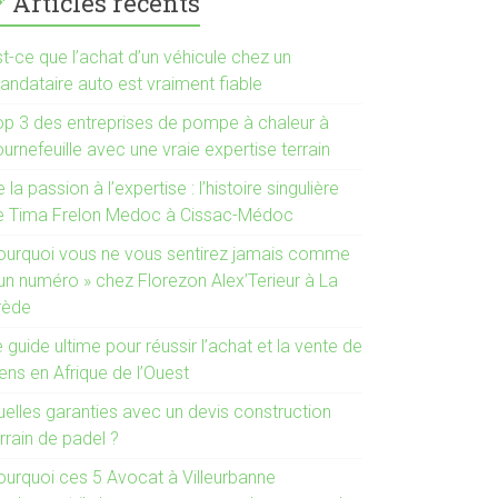
Articles récents
t-ce que l’achat d’un véhicule chez un
andataire auto est vraiment fiable
op 3 des entreprises de pompe à chaleur à
urnefeuille avec une vraie expertise terrain
 la passion à l’expertise : l’histoire singulière
e Tima Frelon Medoc à Cissac-Médoc
ourquoi vous ne vous sentirez jamais comme
 un numéro » chez Florezon Alex’Terieur à La
rède
 guide ultime pour réussir l’achat et la vente de
ens en Afrique de l’Ouest
uelles garanties avec un devis construction
rrain de padel ?
ourquoi ces 5 Avocat à Villeurbanne