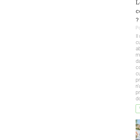
L
c
?
P
Il
cu
a
m
da
co
cu
p
n'
pr
do