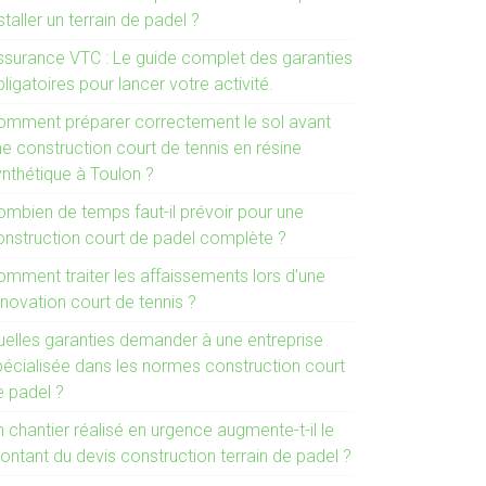
staller un terrain de padel ?
ssurance VTC : Le guide complet des garanties
ligatoires pour lancer votre activité.
omment préparer correctement le sol avant
e construction court de tennis en résine
ynthétique à Toulon ?
ombien de temps faut-il prévoir pour une
onstruction court de padel complète ?
omment traiter les affaissements lors d’une
novation court de tennis ?
uelles garanties demander à une entreprise
pécialisée dans les normes construction court
e padel ?
 chantier réalisé en urgence augmente-t-il le
ontant du devis construction terrain de padel ?