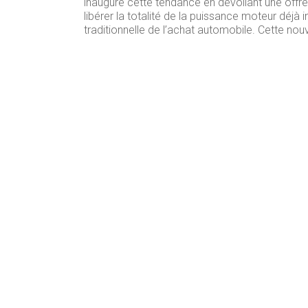
inaugure cette tendance en dévoilant une off
libérer la totalité de la puissance moteur déjà i
traditionnelle de l’achat automobile. Cette nouv