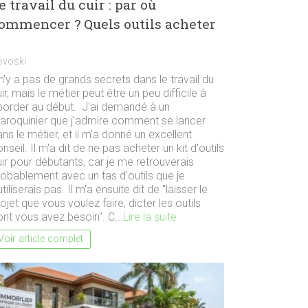
e travail du cuir : par où
ommencer ? Quels outils acheter
ovoski
 n'y a pas de grands secrets dans le travail du
ir, mais le métier peut être un peu difficile à
border au début. J'ai demandé à un
aroquinier que j'admire comment se lancer
ns le métier, et il m'a donné un excellent
nseil. Il m'a dit de ne pas acheter un kit d'outils
ir pour débutants, car je me retrouverais
robablement avec un tas d'outils que je
utiliserais pas. Il m'a ensuite dit de "laisser le
ojet que vous voulez faire, dicter les outils
nt vous avez besoin". C...
Lire la suite
Voir article complet