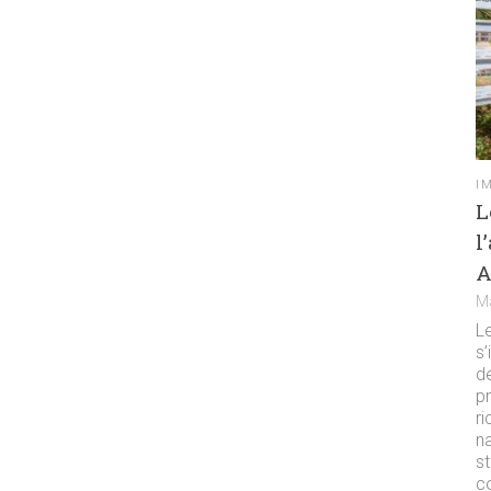
I
L
l
A
M
L
s
d
pr
ri
na
s
c