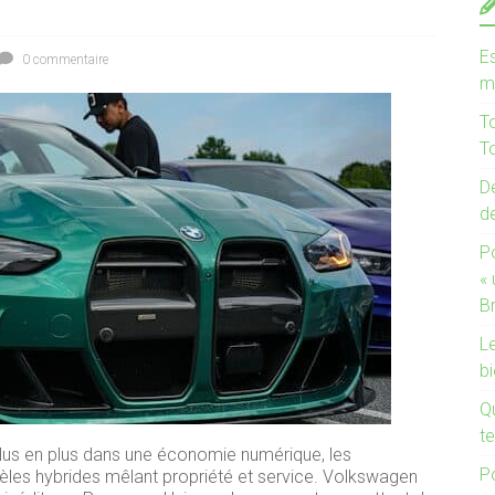
Es
0 commentaire
m
T
To
De
d
P
«
B
Le
bi
Q
te
plus en plus dans une économie numérique, les
P
les hybrides mêlant propriété et service. Volkswagen