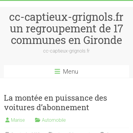
Skip to content
cc-captieux-grignols.fr
un regroupement de 17
communes en Gironde
cc-captieux-grignols.fr
Menu
La montée en puissance des
voitures d’abonnement
Marise
Automobile