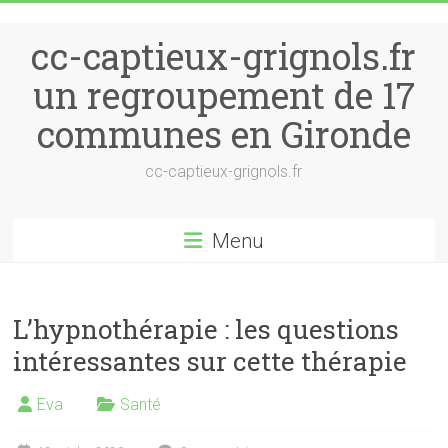
Skip to content
cc-captieux-grignols.fr
un regroupement de 17
communes en Gironde
cc-captieux-grignols.fr
Menu
L’hypnothérapie : les questions
intéressantes sur cette thérapie
Eva
Santé