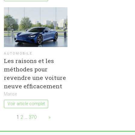
AUTOMOBILE
Les raisons et les
méthodes pour
revendre une voiture
neuve efficacement
Marise
Voir article complet
Page:
1
2
…
370
Next
»