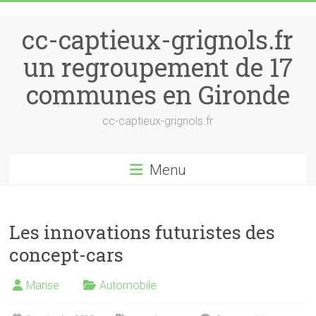
Skip to content
cc-captieux-grignols.fr
un regroupement de 17
communes en Gironde
cc-captieux-grignols.fr
Menu
Les innovations futuristes des
concept-cars
Marise
Automobile