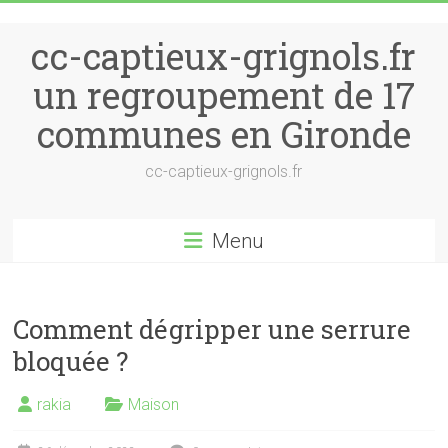
Skip to content
cc-captieux-grignols.fr
un regroupement de 17
communes en Gironde
cc-captieux-grignols.fr
Menu
Comment dégripper une serrure
bloquée ?
rakia
Maison