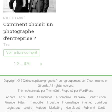
NON CLASSÉ
Comment choisir un
photographe
d’entreprise ?
Tina
Voir article complet
Page:
1
2
…
370
Next
»
Copyright © 2026
cc-captieux-grignols.fr un regroupement de 17 communes en
Gironde
. All rights reserved.
Thème
Accelerate
par ThemeGrill. Propulsé par
WordPress
.
Achats
Agriculture
Assurances
Automobile
Cadeaux
Construction
Finance
Hitech
Immobilier
Industrie
Informatique
internet
Juridique
Logistique
Loisirs
Maison
Marketing
Non classé
Publicité
Santé