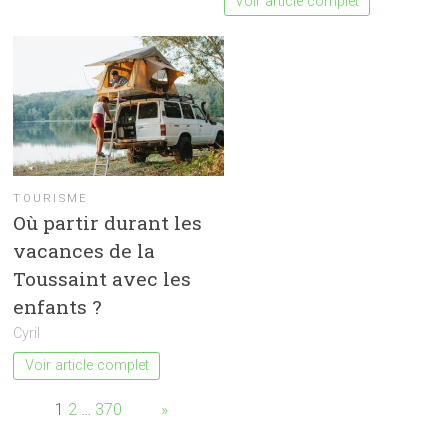
Voir article complet
TOURISME
Où partir durant les
vacances de la
Toussaint avec les
enfants ?
Cyril
Voir article complet
Page:
1
2
…
370
Next
»