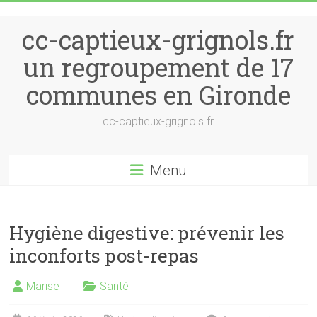
Skip to content
cc-captieux-grignols.fr
un regroupement de 17
communes en Gironde
cc-captieux-grignols.fr
Menu
Hygiène digestive: prévenir les
inconforts post-repas
Marise
Santé