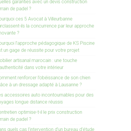
uelles garanties avec un devis construction
rrain de padel ?
ourquoi ces 5 Avocat à Villeurbanne
urclassent-ils la concurrence par leur approche
nnovante ?
ourquoi l’approche pédagogique de KS Piscine
t un gage de réussite pour votre projet
bilier artisanal marocain : une touche
authenticité dans votre intérieur
omment renforcer l’obéissance de son chien
râce à un dressage adapté à Lausanne ?
es accessoires auto incontournables pour des
oyages longue distance réussis
entretien optimise-t-il le prix construction
rrain de padel ?
ns quels cas l’intervention d’un bureau d’étude