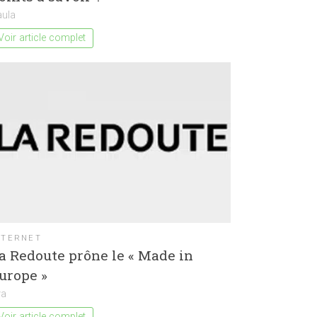
aula
Voir article complet
NTERNET
a Redoute prône le « Made in
urope »
va
Voir article complet