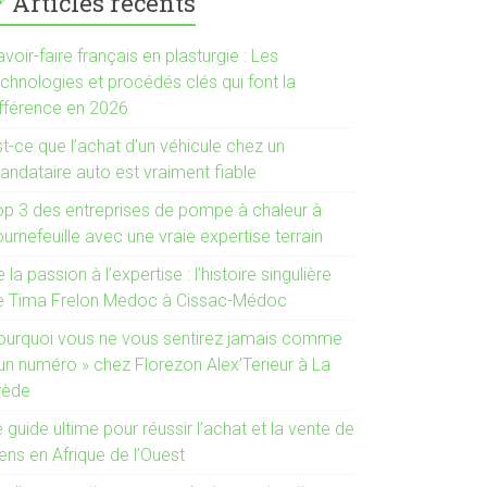
Articles récents
voir-faire français en plasturgie : Les
chnologies et procédés clés qui font la
ifférence en 2026
t-ce que l’achat d’un véhicule chez un
andataire auto est vraiment fiable
op 3 des entreprises de pompe à chaleur à
urnefeuille avec une vraie expertise terrain
 la passion à l’expertise : l’histoire singulière
e Tima Frelon Medoc à Cissac-Médoc
ourquoi vous ne vous sentirez jamais comme
 un numéro » chez Florezon Alex’Terieur à La
rède
 guide ultime pour réussir l’achat et la vente de
ens en Afrique de l’Ouest