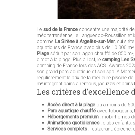
Le
sud de la France
concentre une majorité des
méditerranéenne, le Languedoc-Roussillon et
comme
La Sirène à Argelès-sur-Mer
, qui s'ét
aquatiques de France avec plus de 10 000 m² d
Plage
séduit par son lagon chauffé de 850 m²,
direct à la plage. Plus à l'est, le
camping Les Sa
camping de France lors des ACSI Awards 2025,
son grand parc aquatique et son spa. À Marsei
régulièrement le prix de la meilleure piscine
m² intégrant bains à remous, jacuzzis et bains b
Les critères d'excellence
Accès direct à la plage
ou à moins de 500
Parc aquatique chauffé
avec toboggans, lag
Hébergements premium
: mobil-homes de
Animations quotidiennes
: clubs enfants, 
Services complets
: restaurant, épicerie,