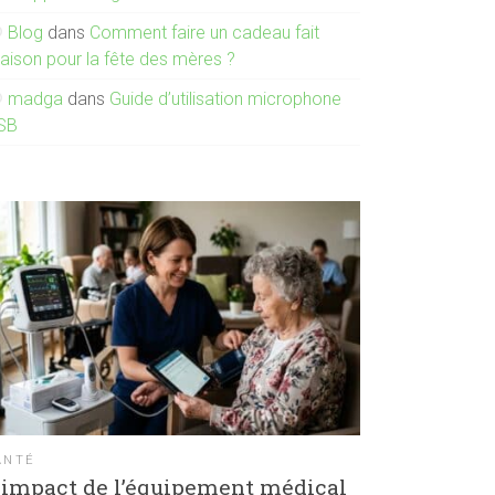
Blog
dans
Comment faire un cadeau fait
aison pour la fête des mères ?
madga
dans
Guide d’utilisation microphone
SB
ANTÉ
’impact de l’équipement médical