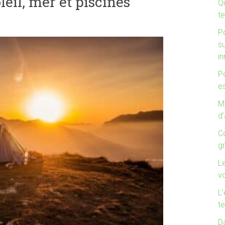
eil, mer et piscines
Q
te
P
s
i
P
es
Mo
d’
C
g
L
v
L’
te
Da