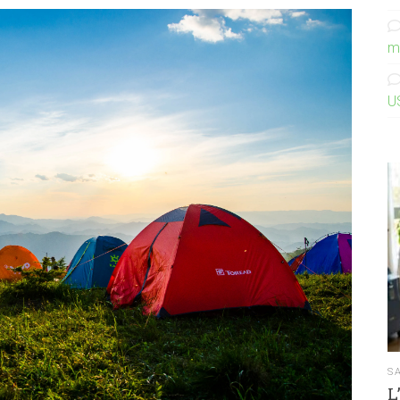
m
U
S
L