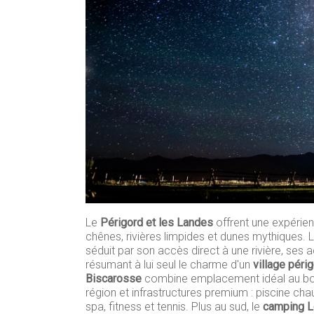
Le
Périgord et les Landes
offrent une expérie
chênes, rivières limpides et dunes mythiques. 
séduit par son accès direct à une rivière, ses a
résumant à lui seul le charme d'un
village péri
Biscarosse
combine emplacement idéal au bord
région et infrastructures premium : piscine cha
spa, fitness et tennis. Plus au sud, le
camping L