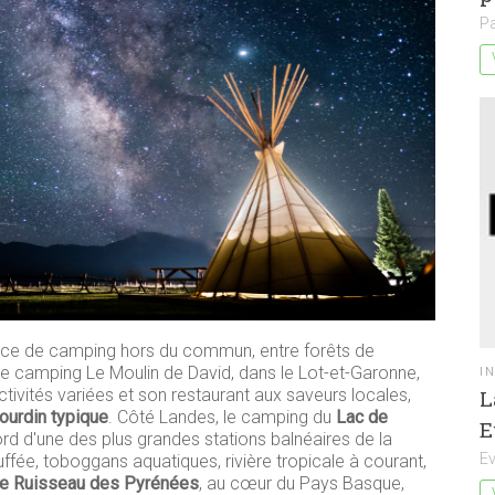
P
nce de camping hors du commun, entre forêts de
Le camping Le Moulin de David, dans le Lot-et-Garonne,
I
ctivités variées et son restaurant aux saveurs locales,
L
gourdin typique
. Côté Landes, le camping du
Lac de
E
 d'une des plus grandes stations balnéaires de la
E
uffée, toboggans aquatiques, rivière tropicale à courant,
e Ruisseau des Pyrénées
, au cœur du Pays Basque,