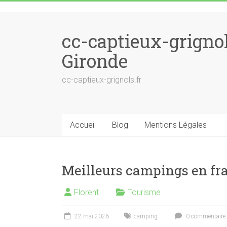
Skip to content
cc-captieux-grigno
Gironde
cc-captieux-grignols.fr
Accueil
Blog
Mentions Légales
Meilleurs campings en fra
Florent
Tourisme
22 mai 2026
camping
0 commentaire