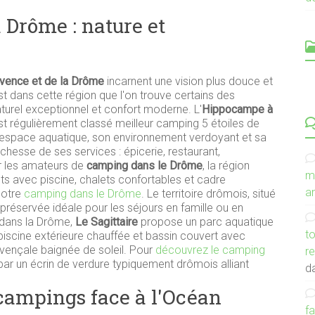
a Drôme : nature et
C
vence et de la Drôme
incarnent une vision plus douce et
st dans cette région que l'on trouve certains des
aturel exceptionnel et confort moderne. L'
Hippocampe à
st régulièrement classé meilleur camping 5 étoiles de
e espace aquatique, son environnement verdoyant et sa
ichesse de ses services : épicerie, restaurant,
ur les amateurs de
camping dans le Drôme
, la région
m
ts avec piscine, chalets confortables et cadre
an
notre
camping dans le Drôme
. Le territoire drômois, situé
 préservée idéale pour les séjours en famille ou en
 dans la Drôme,
Le Sagittaire
propose un parc aquatique
to
iscine extérieure chauffée et bassin couvert avec
ovençale baignée de soleil. Pour
découvrez le camping
r
par un écrin de verdure typiquement drômois alliant
d
 campings face à l'Océan
f