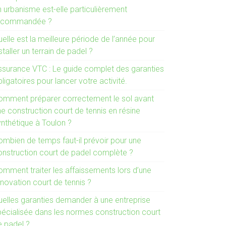
n urbanisme est-elle particulièrement
ecommandée ?
elle est la meilleure période de l’année pour
staller un terrain de padel ?
ssurance VTC : Le guide complet des garanties
ligatoires pour lancer votre activité.
omment préparer correctement le sol avant
e construction court de tennis en résine
ynthétique à Toulon ?
ombien de temps faut-il prévoir pour une
onstruction court de padel complète ?
omment traiter les affaissements lors d’une
novation court de tennis ?
uelles garanties demander à une entreprise
pécialisée dans les normes construction court
e padel ?