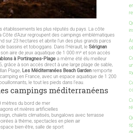
e
r
Qu
 établissements les plus réputés du pays. La côte
in
 la Côte d'Azur regroupent des campings emblématiques
A
end sur 23 hectares et abrite l'un des plus grands parcs
e bassins et toboggans. Dans l'Hérault, le
Sérignan
ob
 son aire de jeux aquatique de 1 000 m² et son accès
C
blons à Portiragnes-Plage
a même été élu meilleur
 grâce à son accès direct à une large plage de sable,
un
llan Plage,
Les Méditerranées Beach Garden
remporte
s
 de camping en France, avec un espace aquatique de 1 200
ouillonnants, le tout les pieds dans l'eau.
C
 des campings méditerranéens
c
C
 mètres du bord de mer
ré
ons et rivières artificielles
sign, chalets climatisés, bungalows avec terrasse
Q
soirées à thème, spectacles en plein air
s
 espace bien-être, salle de sport
d