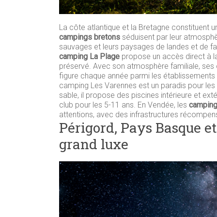
La côte atlantique et la Bretagne constituent u
campings bretons
séduisent par leur atmosphè
sauvages et leurs paysages de landes et de fala
camping La Plage
propose un accès direct à la
préservé. Avec son atmosphère familiale, ses c
figure chaque année parmi les établissements p
camping Les Varennes est un paradis pour les 
sable, il propose des piscines intérieure et ex
club pour les 5-11 ans. En Vendée, les
campings
attentions, avec des infrastructures récompensé
Périgord, Pays Basque et 
grand luxe