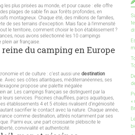
 les plus prisées au monde, et pour cause : elle offre
 des plages de sable fin aux forêts profondes, en
Sa
sifs montagneux. Chaque été, des millions de familles,
te
ête de ses terrains d’exception. Mais face à l’immensité
tout le territoire, comment choisir le bon établissement ?
d
cances, nous avons sélectionné les 10 campings
Es
 plein air française.
la reine du camping en Europe
m
T
To
ronomie et de culture : c'est aussi une
destination
De
e. Avec ses côtes atlantiques, méditerranéennes, ses
d
 l'Hexagone propose une palette inégalée
in air. Les campings français se distinguent par la
P
e leurs services. Piscines chauffées, parcs aquatiques,
«
les établissements 4 et 5 étoiles rivalisent d'ingéniosité
B
autant sacrifier le contact avec la nature. Chaque année,
a France comme destination, attirés notamment par ses
Le
ique. Parmi eux, une part croissante plébiscite le
bi
rté, convivialité et authenticité.