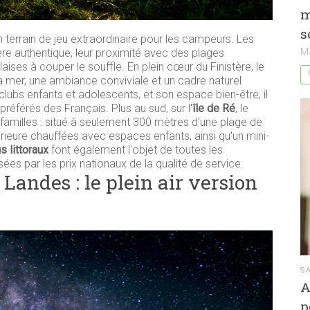
m
s
n terrain de jeu extraordinaire pour les campeurs. Les
M
re authentique, leur proximité avec des plages
ises à couper le souffle. En plein cœur du Finistère, le
 mer, une ambiance conviviale et un cadre naturel
lubs enfants et adolescents, et son espace bien-être, il
référés des Français. Plus au sud, sur l'
île de Ré
, le
familles : situé à seulement 300 mètres d'une plage de
térieure chauffées avec espaces enfants, ainsi qu'un mini-
 littoraux
font également l'objet de toutes les
es par les prix nationaux de la qualité de service.
Landes : le plein air version
S
A
p