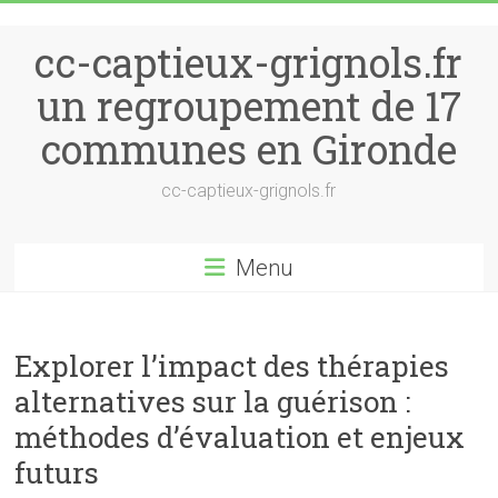
Skip to content
cc-captieux-grignols.fr
un regroupement de 17
communes en Gironde
cc-captieux-grignols.fr
Menu
Explorer l’impact des thérapies
alternatives sur la guérison :
méthodes d’évaluation et enjeux
futurs