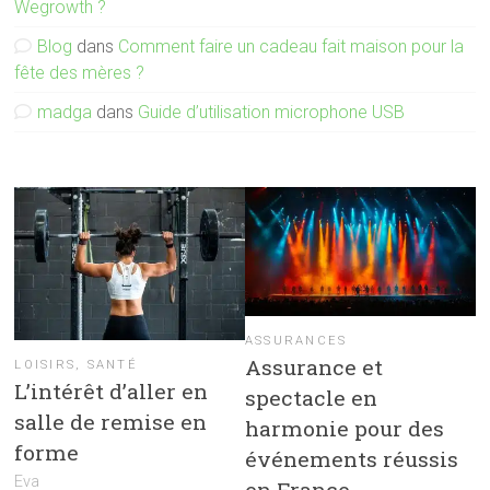
Wegrowth ?
Blog
dans
Comment faire un cadeau fait maison pour la
fête des mères ?
madga
dans
Guide d’utilisation microphone USB
ASSURANCES
Assurance et
LOISIRS
,
SANTÉ
L’intérêt d’aller en
spectacle en
salle de remise en
harmonie pour des
forme
événements réussis
Eva
en France