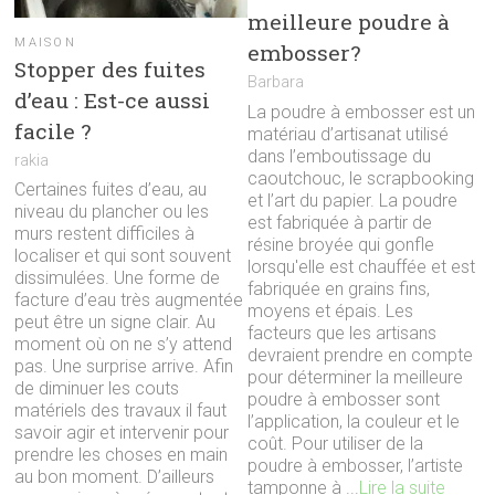
meilleure poudre à
MAISON
embosser?
Stopper des fuites
Barbara
d’eau : Est-ce aussi
La poudre à embosser est un
facile ?
matériau d’artisanat utilisé
dans l’emboutissage du
rakia
caoutchouc, le scrapbooking
Certaines fuites d’eau, au
et l’art du papier. La poudre
niveau du plancher ou les
est fabriquée à partir de
murs restent difficiles à
résine broyée qui gonfle
localiser et qui sont souvent
lorsqu'elle est chauffée et est
dissimulées. Une forme de
fabriquée en grains fins,
facture d’eau très augmentée
moyens et épais. Les
peut être un signe clair. Au
facteurs que les artisans
moment où on ne s’y attend
devraient prendre en compte
pas. Une surprise arrive. Afin
pour déterminer la meilleure
de diminuer les couts
poudre à embosser sont
matériels des travaux il faut
l’application, la couleur et le
savoir agir et intervenir pour
coût. Pour utiliser de la
prendre les choses en main
poudre à embosser, l’artiste
au bon moment. D’ailleurs
tamponne à ...
Lire la suite