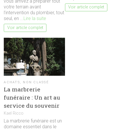
vous arrivez à préparer tout
votre terrain avant
Voir article complet
l’intervention du plombier, tout
seul, en ...
Lire la suite
Voir article complet
ACHATS
,
NON CLASSÉ
La marbrerie
funéraire : Un art au
service du souvenir
Kael Ricco
La marbrerie funéraire est un
domaine essentiel dans le