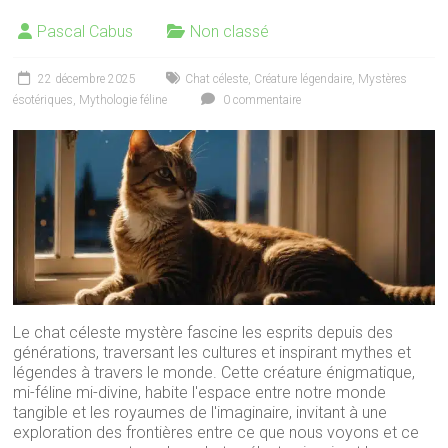
Pascal Cabus
Non classé
22 décembre 2025
Chat céleste
,
Créature légendaire
,
Mystères
ésotériques
,
Mythologie féline
0 commentaire
Le chat céleste mystère fascine les esprits depuis des
générations, traversant les cultures et inspirant mythes et
légendes à travers le monde. Cette créature énigmatique,
mi-féline mi-divine, habite l'espace entre notre monde
tangible et les royaumes de l'imaginaire, invitant à une
exploration des frontières entre ce que nous voyons et ce