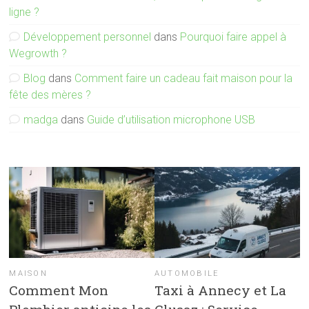
ligne ?
Développement personnel
dans
Pourquoi faire appel à
Wegrowth ?
Blog
dans
Comment faire un cadeau fait maison pour la
fête des mères ?
madga
dans
Guide d’utilisation microphone USB
MAISON
AUTOMOBILE
Comment Mon
Taxi à Annecy et La