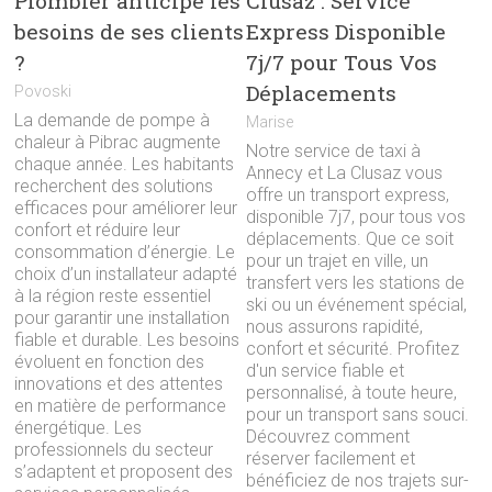
Plombier anticipe les
Clusaz : Service
besoins de ses clients
Express Disponible
?
7j/7 pour Tous Vos
Déplacements
Povoski
La demande de pompe à
Marise
chaleur à Pibrac augmente
Notre service de taxi à
chaque année. Les habitants
Annecy et La Clusaz vous
recherchent des solutions
offre un transport express,
efficaces pour améliorer leur
disponible 7j7, pour tous vos
confort et réduire leur
déplacements. Que ce soit
consommation d’énergie. Le
pour un trajet en ville, un
choix d’un installateur adapté
transfert vers les stations de
à la région reste essentiel
ski ou un événement spécial,
pour garantir une installation
nous assurons rapidité,
fiable et durable. Les besoins
confort et sécurité. Profitez
évoluent en fonction des
d'un service fiable et
innovations et des attentes
personnalisé, à toute heure,
en matière de performance
pour un transport sans souci.
énergétique. Les
Découvrez comment
professionnels du secteur
réserver facilement et
s’adaptent et proposent des
bénéficiez de nos trajets sur-