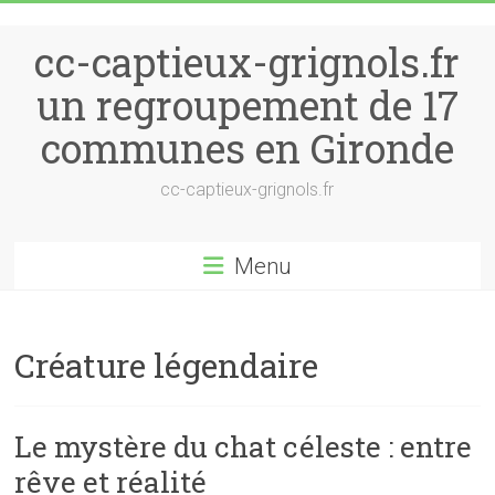
Skip to content
cc-captieux-grignols.fr
un regroupement de 17
communes en Gironde
cc-captieux-grignols.fr
Menu
Créature légendaire
Le mystère du chat céleste : entre
rêve et réalité