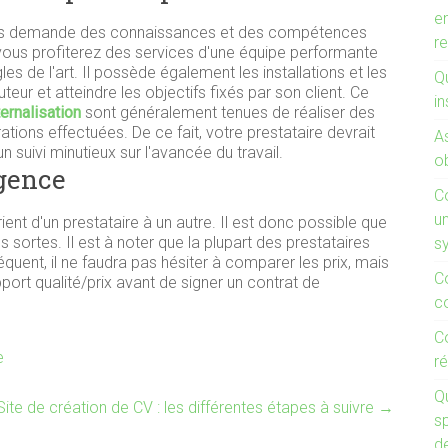
e
tants demande des connaissances et des compétences
r
, vous profiterez des services d'une équipe performante
s de l'art. Il possède également les installations et les
Qu
teur et atteindre les objectifs fixés par son client. Ce
in
ernalisation
sont généralement tenues de réaliser des
ations effectuées. De ce fait, votre prestataire devrait
A
 suivi minutieux sur l'avancée du travail.
ob
agence
C
un
ent d'un prestataire à un autre. Il est donc possible que
 sortes. Il est à noter que la plupart des prestataires
s
ent, il ne faudra pas hésiter à comparer les prix, mais
C
port qualité/prix avant de signer un contrat de
c
C
e
ré
Q
Site de création de CV : les différentes étapes à suivre
→
s
d