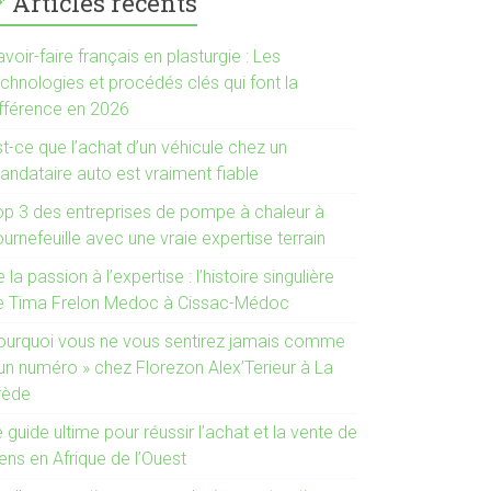
Articles récents
voir-faire français en plasturgie : Les
chnologies et procédés clés qui font la
ifférence en 2026
t-ce que l’achat d’un véhicule chez un
andataire auto est vraiment fiable
op 3 des entreprises de pompe à chaleur à
urnefeuille avec une vraie expertise terrain
 la passion à l’expertise : l’histoire singulière
e Tima Frelon Medoc à Cissac-Médoc
ourquoi vous ne vous sentirez jamais comme
 un numéro » chez Florezon Alex’Terieur à La
rède
 guide ultime pour réussir l’achat et la vente de
ens en Afrique de l’Ouest