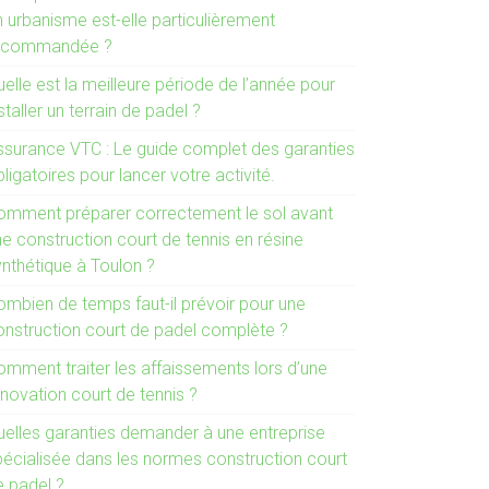
n urbanisme est-elle particulièrement
ecommandée ?
elle est la meilleure période de l’année pour
staller un terrain de padel ?
ssurance VTC : Le guide complet des garanties
ligatoires pour lancer votre activité.
omment préparer correctement le sol avant
e construction court de tennis en résine
ynthétique à Toulon ?
ombien de temps faut-il prévoir pour une
onstruction court de padel complète ?
omment traiter les affaissements lors d’une
novation court de tennis ?
uelles garanties demander à une entreprise
pécialisée dans les normes construction court
e padel ?