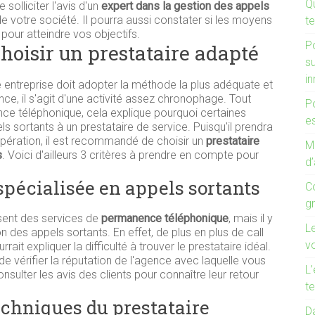
Q
solliciter l'avis d'un
expert dans la gestion des appels
e votre société. Il pourra aussi constater si les moyens
te
 pour atteindre vos objectifs.
P
 choisir un prestataire adapté
s
i
une entreprise doit adopter la méthode la plus adéquate et
nce, il s'agit d'une activité assez chronophage. Tout
P
ce téléphonique, cela explique pourquoi certaines
es
s sortants à un prestataire de service. Puisqu'il prendra
opération, il est recommandé de choisir un
prestataire
Mo
s
. Voici d'ailleurs 3 critères à prendre en compte pour
d’
spécialisée en appels sortants
C
g
ent des services de
permanence téléphonique
, mais il y
L
on des appels sortants. En effet, de plus en plus de call
v
it expliquer la difficulté à trouver le prestataire idéal.
 de vérifier la réputation de l'agence avec laquelle vous
L’
sulter les avis des clients pour connaître leur retour
te
chniques du prestataire
Da