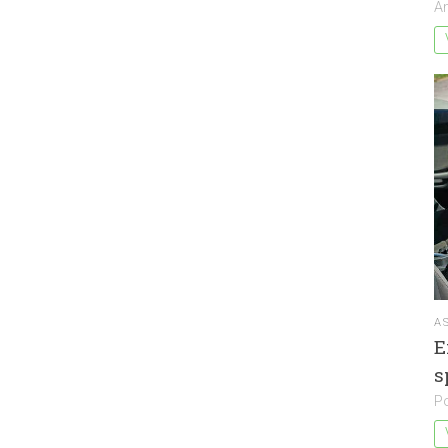
A
A
E
s
P