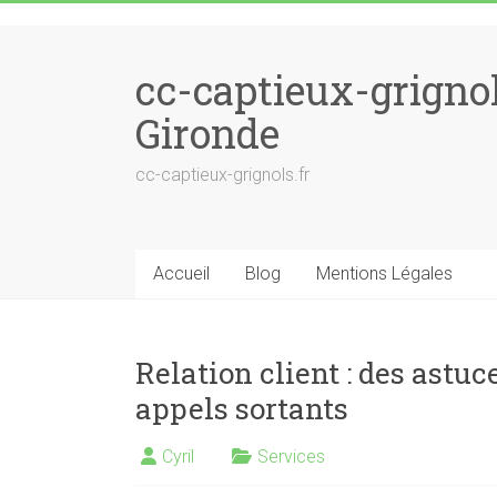
Skip to content
cc-captieux-grigno
Gironde
cc-captieux-grignols.fr
Accueil
Blog
Mentions Légales
Relation client : des astuc
appels sortants
Cyril
Services