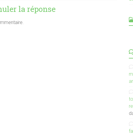
uler la réponse
ommentaire.
C
m
an
to
r
d
f