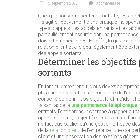
15 septembre 2022
0 commentaire
Quel que soit votre secteur d'activité, les appe
Il s'agit effectivement d'une pratique indispensa
types d'appels : les appels entrants et les appe
particulièrement assurée par une permanence t
doivent être négligées. En effet, la gestion des
relation client et elle peut également être exte
des appels sortants.
Déterminer les objectifs 
sortants
En tant qu'entrepreneur, vous devez comprend
plusieurs étapes et il est nécessaire de l'adapte
conseillé de définir vos objectifs afin d'identif
faisant appel à
une permanence téléphonique
p
entrants, l'entrepreneur cherche à gagner du t
appels sortants, l'objectif est souvent de faire de
ne faut pas oublier qu'une gestion efficace de
de la
relation client
de l'entreprise. Une concer
client et une observation des missions général