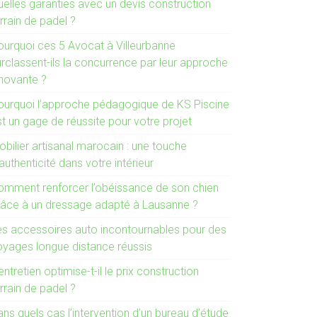
uelles garanties avec un devis construction
rrain de padel ?
ourquoi ces 5 Avocat à Villeurbanne
urclassent-ils la concurrence par leur approche
nnovante ?
ourquoi l’approche pédagogique de KS Piscine
t un gage de réussite pour votre projet
bilier artisanal marocain : une touche
authenticité dans votre intérieur
omment renforcer l’obéissance de son chien
râce à un dressage adapté à Lausanne ?
es accessoires auto incontournables pour des
oyages longue distance réussis
entretien optimise-t-il le prix construction
rrain de padel ?
ns quels cas l’intervention d’un bureau d’étude