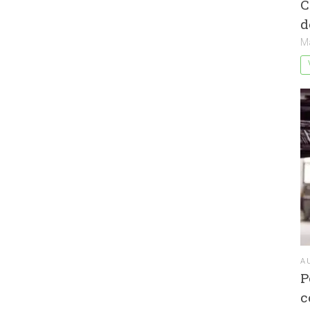
C
d
M
A
P
c