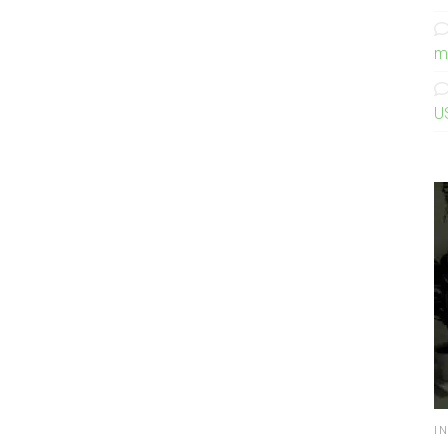
m
U
I