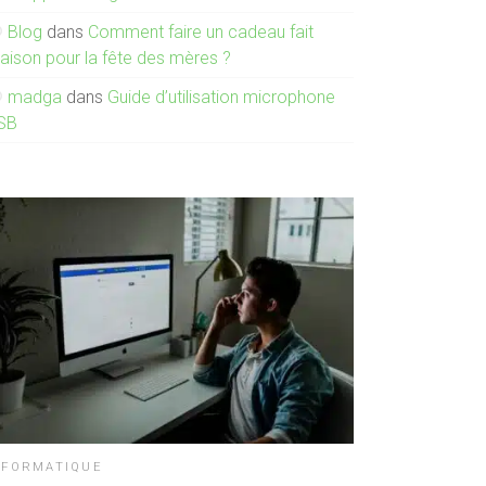
Blog
dans
Comment faire un cadeau fait
aison pour la fête des mères ?
madga
dans
Guide d’utilisation microphone
SB
NFORMATIQUE