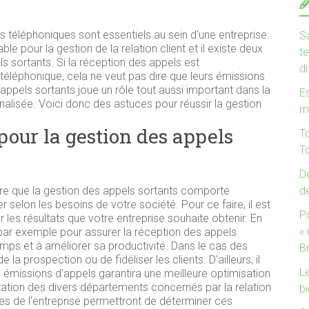
ls téléphoniques sont essentiels au sein d'une entreprise.
Sa
ble pour la gestion de la relation client et il existe deux
te
ls sortants. Si la réception des appels est
d
éléphonique, cela ne veut pas dire que leurs émissions
 appels sortants joue un rôle tout aussi important dans la
Es
rnalisée. Voici donc des astuces pour réussir la gestion
m
pour la gestion des appels
T
To
De
re que la gestion des appels sortants comporte
d
r selon les besoins de votre société. Pour ce faire, il est
P
ier les résultats que votre entreprise souhaite obtenir. En
«
ar exemple pour assurer la réception des appels
emps et à améliorer sa productivité. Dans le cas des
B
 la prospection ou de fidéliser les clients. D'ailleurs, il
Le
s émissions d'appels garantira une meilleure optimisation
tation des divers départements concernés par la relation
bi
es de l'entreprise permettront de déterminer ces