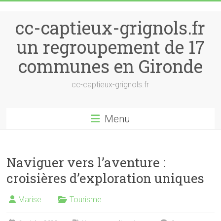
Skip to content
cc-captieux-grignols.fr
un regroupement de 17
communes en Gironde
cc-captieux-grignols.fr
Menu
Naviguer vers l’aventure :
croisières d’exploration uniques
Marise
Tourisme