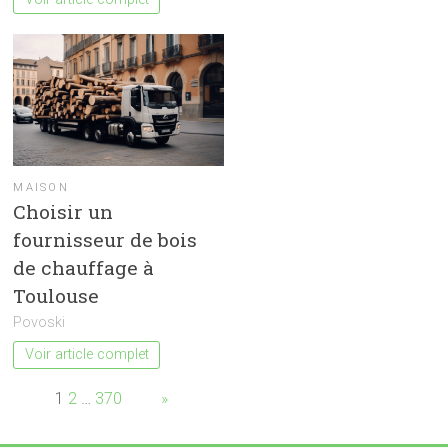
MAISON
Choisir un
fournisseur de bois
de chauffage à
Toulouse
Povoski
Voir article complet
Page:
1
2
…
370
Next
»