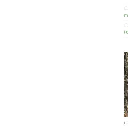
m
U
L