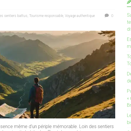
Sa
es sentiers battus
,
Tourisme responsable
,
Voyage authentique
0
te
d
Es
m
T
To
De
d
P
«
B
Le
bi
l'essence même d'un périple mémorable. Loin des sentiers