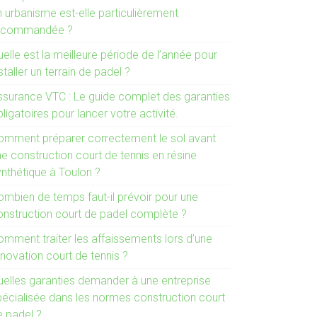
n urbanisme est-elle particulièrement
ecommandée ?
elle est la meilleure période de l’année pour
staller un terrain de padel ?
ssurance VTC : Le guide complet des garanties
ligatoires pour lancer votre activité.
omment préparer correctement le sol avant
e construction court de tennis en résine
ynthétique à Toulon ?
ombien de temps faut-il prévoir pour une
onstruction court de padel complète ?
omment traiter les affaissements lors d’une
novation court de tennis ?
uelles garanties demander à une entreprise
pécialisée dans les normes construction court
e padel ?