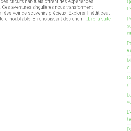
des circuits habituels offrent des expériences
Q
. Ces aventures singulières nous transforment,
te
 réservoir de souvenirs précieux. Explorer l'inédit peut
re inoubliable. En choisissant des chemi...
Lire la suite
P
s
i
P
es
Mo
d’
C
g
L
v
L’
te
Da