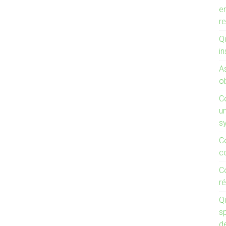
e
r
Qu
in
A
ob
C
un
s
C
c
C
ré
Q
s
d