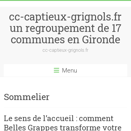
Skip to content
cc-captieux-grignols.fr
un regroupement de 17
communes en Gironde
cc-captieux-grignols.fr
Menu
Sommelier
Le sens de l’accueil : comment
Belles Grappes transforme votre