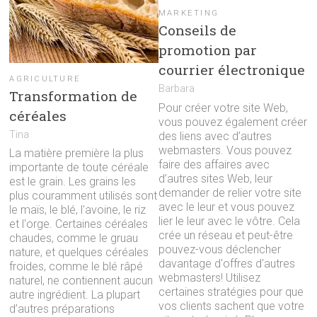
MARKETING
Conseils de
promotion par
courrier électronique
AGRICULTURE
Barbara
Transformation de
Pour créer votre site Web,
céréales
vous pouvez également créer
Tina
des liens avec d’autres
webmasters. Vous pouvez
La matière première la plus
faire des affaires avec
importante de toute céréale
d’autres sites Web, leur
est le grain. Les grains les
demander de relier votre site
plus couramment utilisés sont
avec le leur et vous pouvez
le maïs, le blé, l'avoine, le riz
lier le leur avec le vôtre. Cela
et l'orge. Certaines céréales
crée un réseau et peut-être
chaudes, comme le gruau
pouvez-vous déclencher
nature, et quelques céréales
davantage d'offres d'autres
froides, comme le blé râpé
webmasters! Utilisez
naturel, ne contiennent aucun
certaines stratégies pour que
autre ingrédient. La plupart
vos clients sachent que votre
d’autres préparations