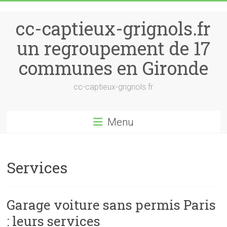
Skip to content
cc-captieux-grignols.fr
un regroupement de 17
communes en Gironde
cc-captieux-grignols.fr
Menu
Services
Garage voiture sans permis Paris
: leurs services