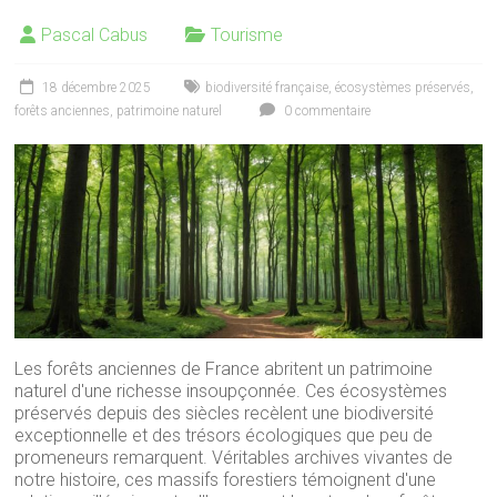
Pascal Cabus
Tourisme
18 décembre 2025
biodiversité française
,
écosystèmes préservés
,
forêts anciennes
,
patrimoine naturel
0 commentaire
Les forêts anciennes de France abritent un patrimoine
naturel d'une richesse insoupçonnée. Ces écosystèmes
préservés depuis des siècles recèlent une biodiversité
exceptionnelle et des trésors écologiques que peu de
promeneurs remarquent. Véritables archives vivantes de
notre histoire, ces massifs forestiers témoignent d'une