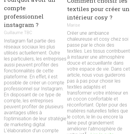
Comment choisir les
compte
textiles pour créer un
professionnel
intérieur cosy ?
instagram ?
Marise
Guillaume TBC
Créer une ambiance
chaleureuse et cosy chez soi
Instagram fait partie des
passe par le choix des
réseaux sociaux les plus
textiles. Les tissus contribuent
utilisés actuellement. Outre
à instaurer une atmosphère
les particuliers, les entreprises
douce et accueillante dans
aussi peuvent profiter des
votre espace de vie. Dans cet
fonctionnalités de cette
article, nous vous guiderons
plateforme. En effet, il est
pas à pas pour choisir les
possible de créer un compte
textiles adaptés et
professionnel sur Instagram.
transformer votre intérieur en
En disposant de ce type de
un cocon confortable et
compte, les entreprises
réconfortant. Opter pour des
peuvent profiter de plusieurs
matières naturelles telles que
avantages utiles à
le coton, le lin ou encore la
l’optimisation de leur stratégie
laine peut grandement
de marketing digital.
améliorer l'atmosphère de
L’élaboration d’un compte