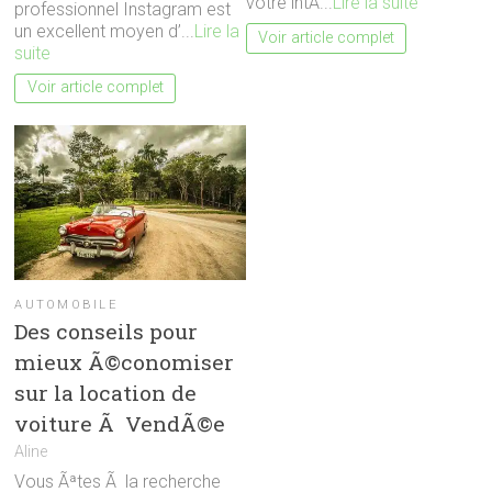
votre intÃ...
Lire la suite
professionnel Instagram est
un excellent moyen d’...
Lire la
Voir article complet
suite
Voir article complet
AUTOMOBILE
Des conseils pour
mieux Ã©conomiser
sur la location de
voiture Ã VendÃ©e
Aline
Vous Ãªtes Ã la recherche