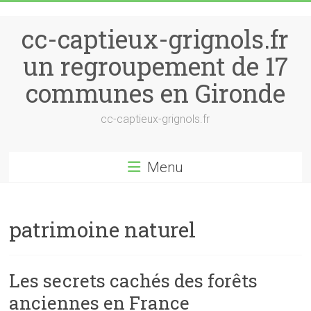
Skip to content
cc-captieux-grignols.fr
un regroupement de 17
communes en Gironde
cc-captieux-grignols.fr
Menu
patrimoine naturel
Les secrets cachés des forêts
anciennes en France