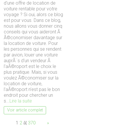
d'une offre de location de
voiture rentable pour votre
voyage ? Si oui, alors ce blog
est pour vous. Dans ce blog,
nous allons vous donner cinq
conseils qui vous aideront Ã
Ã©conomiser davantage sur
la location de voiture. Pour
les personnes qui se rendent
par avion, louer une voiture
auprÃ¨s d'un vendeur Ã
l'aÃ©roport est le choix le
plus pratique. Mais, si vous
voulez Ã©conomiser sur la
location de voiture,
l'aÃ©roport n'est pas le bon
endroit pour chercher un
s...
Lire la suite
Voir article complet
Page:
1
2
â¦
370
Next
»