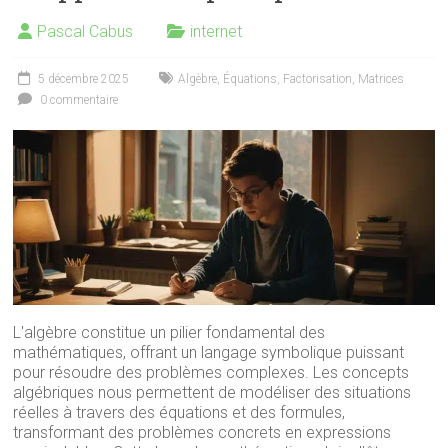
Pascal Cabus
internet
5 décembre 2025
Algèbre
,
Équations
,
Factorisation
,
Matrices
0 commentaire
L'algèbre constitue un pilier fondamental des
mathématiques, offrant un langage symbolique puissant
pour résoudre des problèmes complexes. Les concepts
algébriques nous permettent de modéliser des situations
réelles à travers des équations et des formules,
transformant des problèmes concrets en expressions