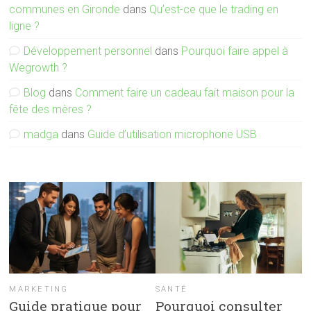
communes en Gironde
dans
Qu’est-ce que le trading en
ligne ?
Développement personnel
dans
Pourquoi faire appel à
Wegrowth ?
Blog
dans
Comment faire un cadeau fait maison pour la
fête des mères ?
madga
dans
Guide d’utilisation microphone USB
MARKETING
SANTÉ
Guide pratique pour
Pourquoi consulter