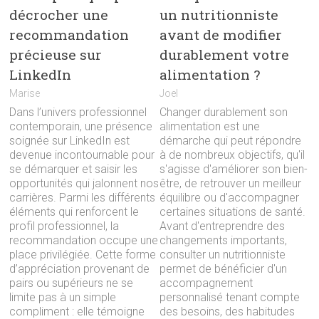
décrocher une
un nutritionniste
recommandation
avant de modifier
précieuse sur
durablement votre
LinkedIn
alimentation ?
Marise
Joel
Dans l’univers professionnel
Changer durablement son
contemporain, une présence
alimentation est une
soignée sur LinkedIn est
démarche qui peut répondre
devenue incontournable pour
à de nombreux objectifs, qu'il
se démarquer et saisir les
s'agisse d'améliorer son bien-
opportunités qui jalonnent nos
être, de retrouver un meilleur
carrières. Parmi les différents
équilibre ou d'accompagner
éléments qui renforcent le
certaines situations de santé.
profil professionnel, la
Avant d'entreprendre des
recommandation occupe une
changements importants,
place privilégiée. Cette forme
consulter un nutritionniste
d’appréciation provenant de
permet de bénéficier d'un
pairs ou supérieurs ne se
accompagnement
limite pas à un simple
personnalisé tenant compte
compliment : elle témoigne
des besoins, des habitudes