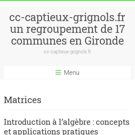
Skip to content
cc-captieux-grignols.fr
un regroupement de 17
communes en Gironde
cc-captieux-grignols.fr
Menu
Matrices
Introduction à l’algèbre : concepts
et applications pratiques