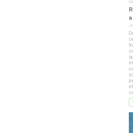
S
R
a
Jo
Da
c
tr
c
q
ma
c
so
pe
ét
co