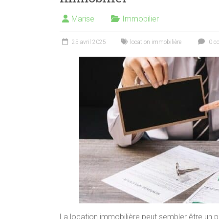
Marise
Immobilier
25 avril 2025
location immobilière
0 c
La location immobilière peut sembler être un 