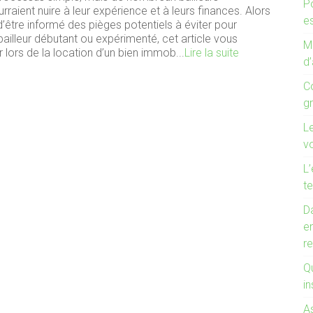
P
aient nuire à leur expérience et à leurs finances. Alors
es
d’être informé des pièges potentiels à éviter pour
bailleur débutant ou expérimenté, cet article vous
Mo
r lors de la location d’un bien immob...
Lire la suite
d’
C
g
L
v
L’
te
Da
e
r
Qu
in
A