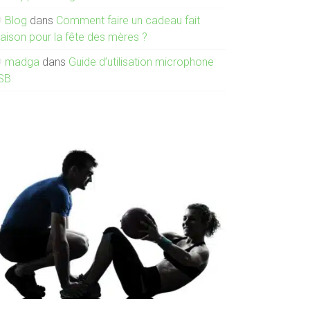
Blog
dans
Comment faire un cadeau fait
aison pour la fête des mères ?
madga
dans
Guide d’utilisation microphone
SB