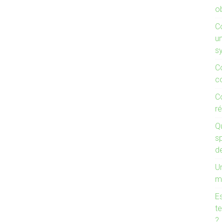
ob
C
un
s
C
c
C
ré
Q
s
d
Un
m
Es
te
?