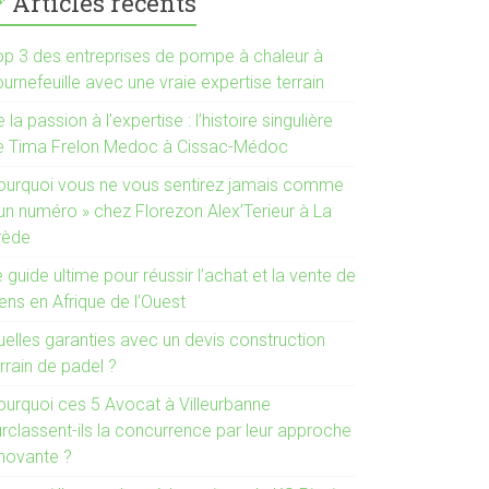
Articles récents
op 3 des entreprises de pompe à chaleur à
urnefeuille avec une vraie expertise terrain
 la passion à l’expertise : l’histoire singulière
e Tima Frelon Medoc à Cissac-Médoc
ourquoi vous ne vous sentirez jamais comme
 un numéro » chez Florezon Alex’Terieur à La
rède
 guide ultime pour réussir l’achat et la vente de
ens en Afrique de l’Ouest
uelles garanties avec un devis construction
rrain de padel ?
ourquoi ces 5 Avocat à Villeurbanne
urclassent-ils la concurrence par leur approche
nnovante ?