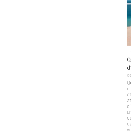
T
Q
d
c
Qu
g
et
at
d
un
dé
d
vo