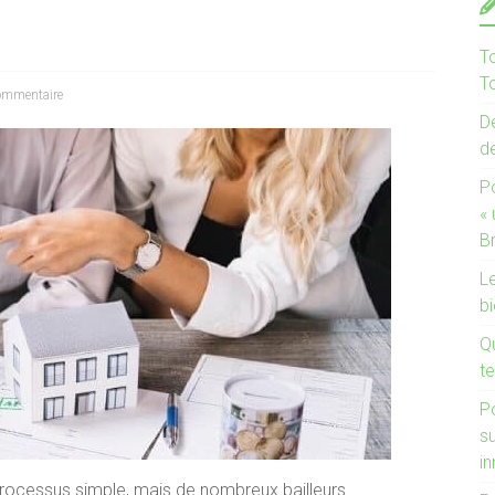
T
To
ommentaire
De
d
P
«
B
Le
bi
Q
te
P
s
i
processus simple, mais de nombreux bailleurs