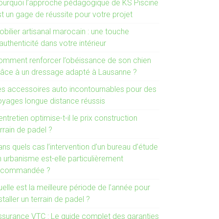
ourquoi l’approche pédagogique de KS Piscine
t un gage de réussite pour votre projet
bilier artisanal marocain : une touche
authenticité dans votre intérieur
omment renforcer l’obéissance de son chien
râce à un dressage adapté à Lausanne ?
es accessoires auto incontournables pour des
oyages longue distance réussis
entretien optimise-t-il le prix construction
rrain de padel ?
ns quels cas l’intervention d’un bureau d’étude
n urbanisme est-elle particulièrement
ecommandée ?
elle est la meilleure période de l’année pour
staller un terrain de padel ?
ssurance VTC : Le guide complet des garanties