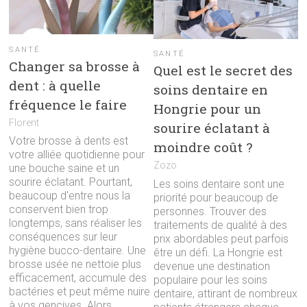
SANTÉ
SANTÉ
Changer sa brosse à
Quel est le secret des
dent : à quelle
soins dentaire en
fréquence le faire
Hongrie pour un
Florent
sourire éclatant à
Votre brosse à dents est
moindre coût ?
votre alliée quotidienne pour
Zozo
une bouche saine et un
sourire éclatant. Pourtant,
Les soins dentaire sont une
beaucoup d'entre nous la
priorité pour beaucoup de
conservent bien trop
personnes. Trouver des
longtemps, sans réaliser les
traitements de qualité à des
conséquences sur leur
prix abordables peut parfois
hygiène bucco-dentaire. Une
être un défi. La Hongrie est
brosse usée ne nettoie plus
devenue une destination
efficacement, accumule des
populaire pour les soins
bactéries et peut même nuire
dentaire, attirant de nombreux
à vos gencives. Alors,