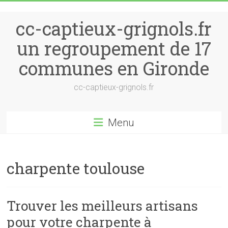
Skip to content
cc-captieux-grignols.fr
un regroupement de 17
communes en Gironde
cc-captieux-grignols.fr
Menu
charpente toulouse
Trouver les meilleurs artisans
pour votre charpente à