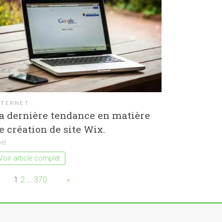
NTERNET
a dernière tendance en matière
e création de site Wix.
el
Voir article complet
age:
1
2
…
370
Next
»