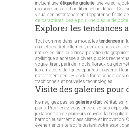
incluent une
étiquette gratuite
, une valeur ajo
maison sans coût additionnel au départ. Ces sim
visualiser instantanément l'apparence finale d
de caractères idéale pour une plaque de boîte 
Explorer les tendances a
Tout comme dans la mode, les
tendances
infl
aux lettres. Actuellement, deux grands axes re
naturelles ainsi que l’incorporation de graphi
stylistique s'adresse à divers publics recherchan
vogue, tirant parti de motifs floraux ou géométr
les amateurs de lignes épurées trouveront leu
notamment des QR codes fonctionnels dissimul
traditionnels et nouvelles technologies.
Visite des galeries pour 
Ne négligez pas les
galeries d'art
, véritables 
plans. Promenez-vous entre diverses exposition
juxtaposition de plusieurs œuvres fait réguliè
harmonieusement classicisme et innovation. C
évènements interactifs testant votre esprit d’a