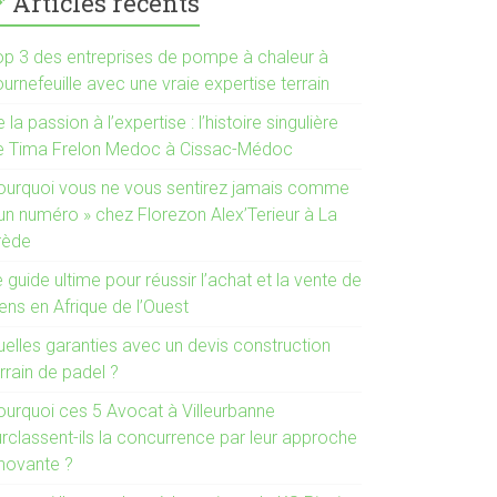
Articles récents
op 3 des entreprises de pompe à chaleur à
urnefeuille avec une vraie expertise terrain
 la passion à l’expertise : l’histoire singulière
e Tima Frelon Medoc à Cissac-Médoc
ourquoi vous ne vous sentirez jamais comme
 un numéro » chez Florezon Alex’Terieur à La
rède
 guide ultime pour réussir l’achat et la vente de
ens en Afrique de l’Ouest
uelles garanties avec un devis construction
rrain de padel ?
ourquoi ces 5 Avocat à Villeurbanne
urclassent-ils la concurrence par leur approche
nnovante ?