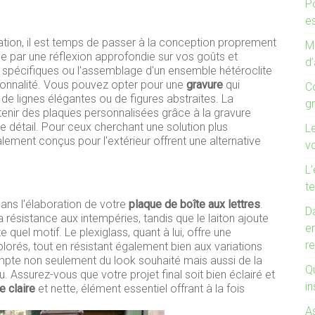
P
es
tion, il est temps de passer à la conception proprement
Mo
ar une réflexion approfondie sur vos goûts et
d’
rs spécifiques ou l'assemblage d'un ensemble hétéroclite
sonnalité. Vous pouvez opter pour une
gravure
qui
C
 de lignes élégantes ou de figures abstraites. La
g
nir des plaques personnalisées grâce à la gravure
e détail. Pour ceux cherchant une solution plus
L
lement conçus pour l'extérieur offrent une alternative
v
L’
te
ans l'élaboration de votre
plaque de boîte aux lettres
.
Da
 résistance aux intempéries, tandis que le laiton ajoute
e
 quel motif. Le plexiglass, quant à lui, offre une
r
lorés, tout en résistant également bien aux variations
ompte non seulement du look souhaité mais aussi de la
Qu
au. Assurez-vous que votre projet final soit bien éclairé et
in
e claire
et nette, élément essentiel offrant à la fois
A