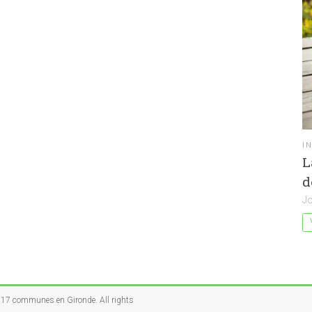
I
L
d
Jo
P
de 17 communes en Gironde
. All rights