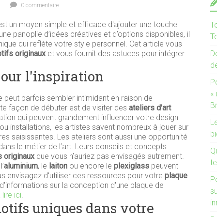
0 commentaire
st un moyen simple et efficace d'ajouter une touche
T
ne panoplie d’idées créatives et d’options disponibles, il
To
nique qui reflète votre style personnel. Cet article vous
tifs originaux
et vous fournit des astuces pour intégrer
De
d
pour l'inspiration
P
«
e peut parfois sembler intimidant en raison de
B
te façon de débuter est de visiter des
ateliers d'art
ration qui peuvent grandement influencer votre design
Le
 ou installations, les artistes savent nombreux à jouer sur
bi
es saisissantes. Les ateliers sont aussi une opportunité
ns le métier de l’art. Leurs conseils et concepts
Q
s originaux
que vous n’auriez pas envisagés autrement.
te
l’
aluminium
, le
laiton
ou encore le
plexiglass
peuvent
vous envisagez d'utiliser ces ressources pour votre
plaque
P
 d'informations sur la conception d'une plaque de
s
 lire ici
.
i
tifs uniques dans votre