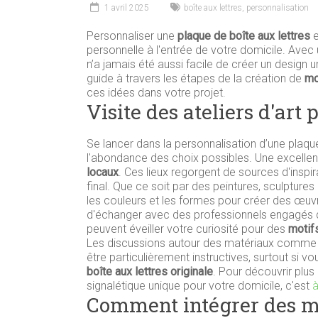
1 avril 2025
boîte aux lettres
,
personnalisation
Personnaliser une
plaque de boîte aux lettres
e
personnelle à l'entrée de votre domicile. Avec u
n’a jamais été aussi facile de créer un design u
guide à travers les étapes de la création de
mo
ces idées dans votre projet.
Visite des ateliers d'art 
Se lancer dans la personnalisation d’une plaqu
l'abondance des choix possibles. Une excellen
locaux
. Ces lieux regorgent de sources d'inspi
final. Que ce soit par des peintures, sculptures
les couleurs et les formes pour créer des œuvr
d'échanger avec des professionnels engagés da
peuvent éveiller votre curiosité pour des
motif
Les discussions autour des matériaux comme 
être particulièrement instructives, surtout si 
boîte aux lettres originale
. Pour découvrir plus
signalétique unique pour votre domicile, c'est
à
Comment intégrer des mo