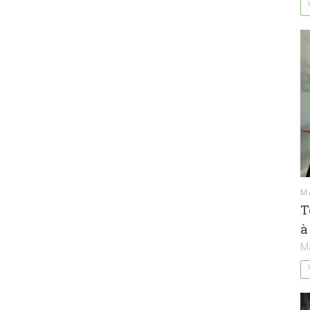
M
T
à
M