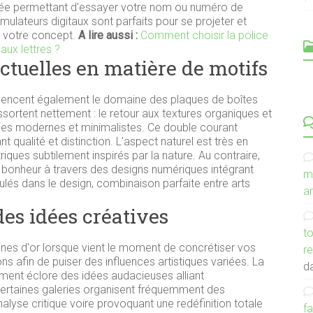
utée permettant d'essayer votre nom ou numéro de
ulateurs digitaux sont parfaits pour se projeter et
e votre concept.
A lire aussi :
Comment choisir la police
aux lettres ?
ctuelles en matière de motifs
C
uencent également le domaine des plaques de boîtes
ssortent nettement : le retour aux textures organiques et
smes modernes et minimalistes. Ce double courant
t qualité et distinction. L'aspect naturel est très en
iques subtilement inspirés par la nature. Au contraire,
r bonheur à travers des designs numériques intégrant
m
és dans le design, combinaison parfaite entre arts
an
des idées créatives
to
mines d'or lorsque vient le moment de concrétiser vos
r
s afin de puiser des influences artistiques variées. La
d
rement éclore des idées audacieuses alliant
ertaines galeries organisent fréquemment des
nalyse critique voire provoquant une redéfinition totale
f