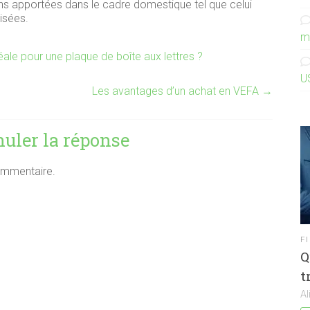
ons apportées dans le cadre domestique tel que celui
isées.
m
ale pour une plaque de boîte aux lettres ?
U
Les avantages d’un achat en VEFA
→
uler la réponse
ommentaire.
F
Q
t
Al