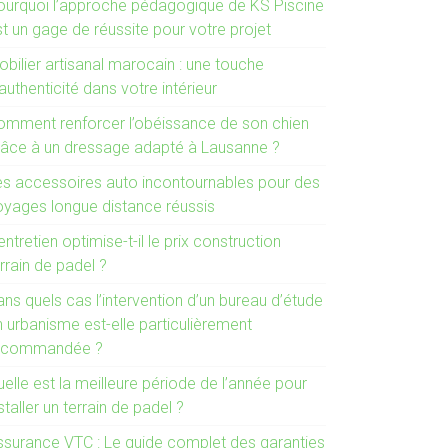
ourquoi l’approche pédagogique de KS Piscine
t un gage de réussite pour votre projet
bilier artisanal marocain : une touche
authenticité dans votre intérieur
omment renforcer l’obéissance de son chien
râce à un dressage adapté à Lausanne ?
es accessoires auto incontournables pour des
oyages longue distance réussis
entretien optimise-t-il le prix construction
rrain de padel ?
ns quels cas l’intervention d’un bureau d’étude
n urbanisme est-elle particulièrement
ecommandée ?
elle est la meilleure période de l’année pour
staller un terrain de padel ?
ssurance VTC : Le guide complet des garanties