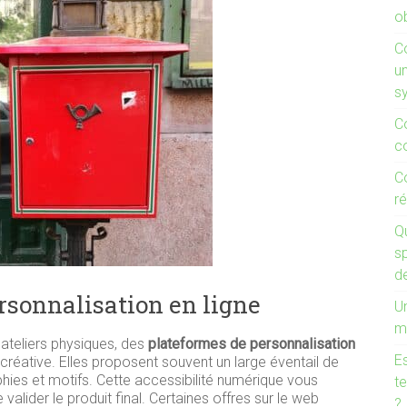
ob
C
un
s
C
c
C
ré
Q
s
d
rsonnalisation en ligne
Un
m
ateliers physiques, des
plateformes de personnalisation
Es
créative. Elles proposent souvent un large éventail de
ies et motifs. Cette accessibilité numérique vous
te
lider le produit final. Certaines offres sur le web
?