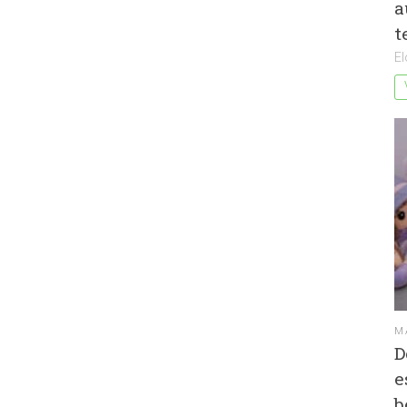
a
t
E
M
D
e
b