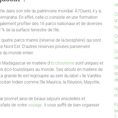
ob
e dans son site du patrimoine mondial. À l’Ouest, il y a,
C
Bemaraha. En effet, celle-ci consiste en une formation
un
galement profiter des 16 parcs nationaux et de diverses
s
 de la surface terrestre de l’île.
C
quatre parcs marins (réserve de la biosphère) qui sont
c
te Nord Est. D’autres réserves privées parsèment
C
es du monde entier.
ré
de Madagascar en matière d'
écotourisme
sont uniques et
Q
ons éco-touristiques au monde. Ses atouts en matière de
s
a grande île est regroupée au sein du label « île Vanilles
d
'océan Indien comme l’île Maurice, la Réunion, Mayotte,
Un
m
r promet ainsi de beaux séjours ensoleillés et
Es
sfaits de votre
voyage
. Il vous suffit de bien organiser
te
?