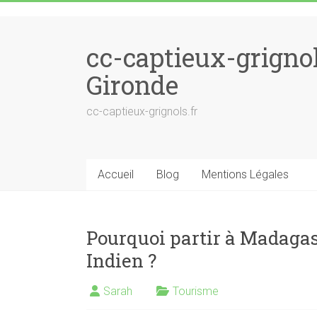
Skip to content
cc-captieux-grigno
Gironde
cc-captieux-grignols.fr
Accueil
Blog
Mentions Légales
Pourquoi partir à Madagasc
Indien ?
Sarah
Tourisme