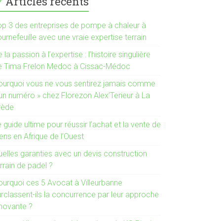
Articles récents
op 3 des entreprises de pompe à chaleur à
urnefeuille avec une vraie expertise terrain
 la passion à l’expertise : l’histoire singulière
e Tima Frelon Medoc à Cissac-Médoc
ourquoi vous ne vous sentirez jamais comme
 un numéro » chez Florezon Alex’Terieur à La
rède
 guide ultime pour réussir l’achat et la vente de
ens en Afrique de l’Ouest
uelles garanties avec un devis construction
rrain de padel ?
ourquoi ces 5 Avocat à Villeurbanne
urclassent-ils la concurrence par leur approche
nnovante ?