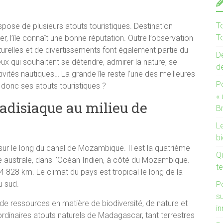
T
spose de plusieurs atouts touristiques. Destination
To
 l’île connaît une bonne réputation. Outre l’observation
ulturelles et de divertissements font également partie du
De
ceux qui souhaitent se détendre, admirer la nature, se
d
ivités nautiques… La grande île reste l’une des meilleures
P
 donc ses atouts touristiques ?
«
adisiaque au milieu de
B
Le
bi
r le long du canal de Mozambique. Il est la quatrième
Q
ue australe, dans l'Océan Indien, à côté du Mozambique.
te
: 4 828 km. Le climat du pays est tropical le long de la
u sud.
P
s
e ressources en matière de biodiversité, de nature et
i
ordinaires atouts naturels de Madagascar, tant terrestres