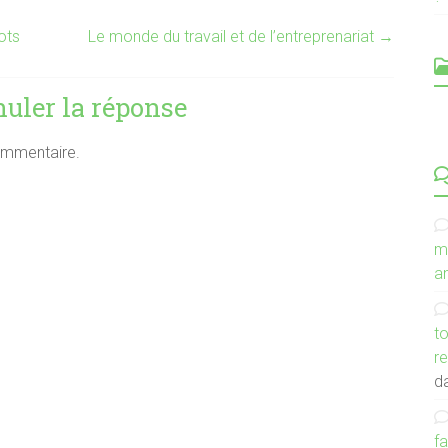
ots
Le monde du travail et de l’entreprenariat
→
uler la réponse
C
ommentaire.
m
an
to
r
d
f