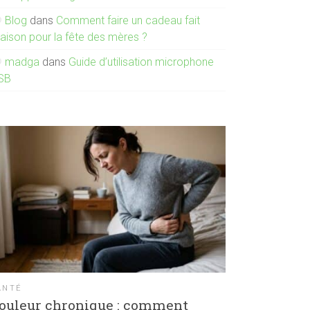
Blog
dans
Comment faire un cadeau fait
aison pour la fête des mères ?
madga
dans
Guide d’utilisation microphone
SB
ANTÉ
ouleur chronique : comment