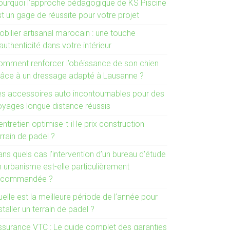
ourquoi l’approche pédagogique de KS Piscine
t un gage de réussite pour votre projet
bilier artisanal marocain : une touche
authenticité dans votre intérieur
omment renforcer l’obéissance de son chien
râce à un dressage adapté à Lausanne ?
es accessoires auto incontournables pour des
oyages longue distance réussis
entretien optimise-t-il le prix construction
rrain de padel ?
ns quels cas l’intervention d’un bureau d’étude
n urbanisme est-elle particulièrement
ecommandée ?
elle est la meilleure période de l’année pour
staller un terrain de padel ?
ssurance VTC : Le guide complet des garanties