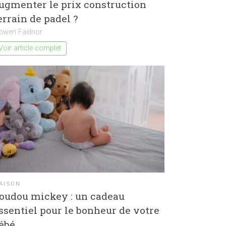
ugmenter le prix construction
errain de padel ?
lowen Faelnor
Voir article complet
AISON
oudou mickey : un cadeau
ssentiel pour le bonheur de votre
ébé