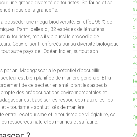
P
 pour une grande diversité de touristes. Sa faune et sa
es
 endémique de la grande île.
Mo
à posséder une méga-biodiversité. En effet, 95 % de
d’
iques. Parmi celles-ci, 32 espèces de lémuriens
reux touristes, mais il y a aussi le crocodile de
C
urs. Ceux-ci sont renforcés par sa diversité biologique
g
 tout autre pays de l'Océan Indien, surtout son
L
v
s par an. Madagascar a le potentiel d'accueillir
L’
secteur est bien planifiée de manière générale. Et la
te
enforcement de ce secteur en améliorant les aspects
Da
t compte des préoccupations environnementales et
e
adagascar est basé sur les ressources naturelles, les
r
et « tourisme » sont utilisés de manière
te entre l'écotourisme et le tourisme de villégiature, ce
Qu
les ressources naturelles marines et sa faune.
in
gascar ?
A