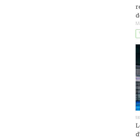
r
d
M
S
L
d