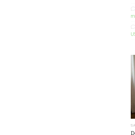
m
U
S
D