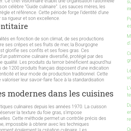
. Ce chef visionnaire établit une organisation rationnelle
s
son célèbre "Guide culinaire". Les sauces mères, les
i
règle et référence. Cette période forge l'identité d'une
sa rigueur et son excellence.
P
ntitaire
es
Mo
ités en fonction de son climat, de ses productions
d’
bre ses crêpes et ses fruits de mer, la Bourgogne
t glorifie ses confits et ses foies gras. Ces
C
'un patrimoine culinaire diversifié, protégé par des
g
e qualité. Les produits du terroir bénéficient aujourd'hui
us de 1200 produits français disposent d'une indication
L
nticité et leur mode de production traditionnel. Cette
v
valoriser leur savoir-faire face à la standardisation
L’
es modernes dans les cuisines
te
Da
tiques culinaires depuis les années 1970. La cuisson
e
éserver la texture du foie gras, s'impose
nelles. Cette méthode permet un contrôle précis des
r
, impossible à obtenir avec les techniques
Qu
orment également la création culinaire. Les