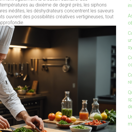
températures au dixième de degré près, les siphons
in
es inédites, les déshydrateurs concentrent les saveurs
A
s ouvrent des possibilités créatives vertigineuses, tout
approfondie.
ob
C
un
s
C
c
C
ré
Q
s
d
Un
m