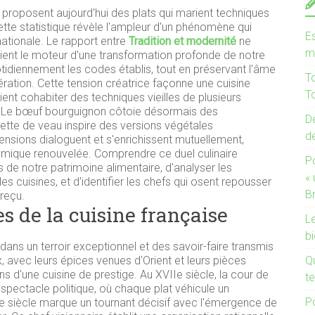
 proposent aujourd'hui des plats qui marient techniques
tte statistique révèle l'ampleur d'un phénomène qui
Es
ationale. Le rapport entre
Tradition et modernité
ne
m
vient le moteur d'une transformation profonde de notre
uotidiennement les codes établis, tout en préservant l'âme
T
ration.
Cette tension créatrice façonne une cuisine
To
ent cohabiter des techniques vieilles de plusieurs
 Le bœuf bourguignon côtoie désormais des
De
uette de veau inspire des versions végétales
d
ensions dialoguent et s'enrichissent mutuellement,
mique renouvelée. Comprendre ce duel culinaire
P
s de notre patrimoine alimentaire, d'analyser les
«
 cuisines, et d'identifier les chefs qui osent repousser
B
 reçu.
s de la cuisine française
Le
bi
ns un terroir exceptionnel et des savoir-faire transmis
avec leurs épices venues d'Orient et leurs pièces
Q
s d'une cuisine de prestige. Au XVIIe siècle, la cour de
te
e spectacle politique, où chaque plat véhicule un
P
e siècle marque un tournant décisif avec l'émergence de