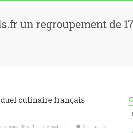
ls.fr un regroupement de 
 duel culinaire français
es culinaires
,
Terroir
,
Tradition et modernité
0 commentaire