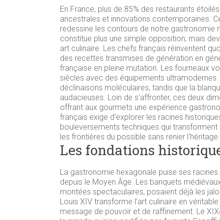
En France, plus de 85% des restaurants étoilés
ancestrales et innovations contemporaines. Ce
redessine les contours de notre gastronomie n
constitue plus une simple opposition, mais de
art culinaire. Les chefs français réinventent q
des recettes transmises de génération en géné
française en pleine mutation. Les fourneaux voi
siècles avec des équipements ultramodernes.
déclinaisons moléculaires, tandis que la blanq
audacieuses. Loin de s'affronter, ces deux dim
offrant aux gourmets une expérience gastrono
français exige d'explorer les racines historique
bouleversements techniques qui transforment les
les frontières du possible sans renier l'héritage
Les fondations historique
La gastronomie hexagonale puise ses racines da
depuis le Moyen Âge. Les banquets médiévaux, 
montées spectaculaires, posaient déjà les jalon
Louis XIV transforme l'art culinaire en véritabl
message de pouvoir et de raffinement. Le XIX