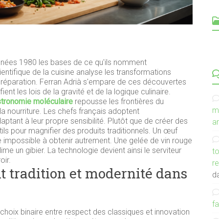
C
années 1980 les bases de ce qu'ils nomment
ntifique de la cuisine analyse les transformations
préparation. Ferran Adrià s'empare de ces découvertes
ient les lois de la gravité et de la logique culinaire.
stronomie moléculaire
repousse les frontières du
m
la nourriture. Les chefs français adoptent
ptant à leur propre sensibilité. Plutôt que de créer des
an
tils pour magnifier des produits traditionnels. Un œuf
e impossible à obtenir autrement. Une gelée de vin rouge
e un gibier. La technologie devient ainsi le serviteur
to
oir.
r
nt tradition et modernité dans
d
f
 choix binaire entre respect des classiques et innovation