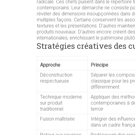
radicale. Ces chefs puisent dans le répertoire 
contemporains. Leur démarche ne consiste pas 
révéler des dimensions insoupçonnées dans de
multiples façons. Certains conservent les asso
textures et les présentations. D'autres maintie
produits nouveaux. D'autres encore créent des 
internationales, enrichissant le patrimoine plutôt
Stratégies créatives des 
Approche
Principe
Déconstruction
Séparer les composa
respectueuse
classique pour les p
différemment
Technique moderne
Appliquer des méth
sur produit
contemporaines à de
traditionnel
terroir
Fusion maîtrisée
Intégrer des influen
dans un cadre frança
Retour aux sources
Redécouvrir des rece