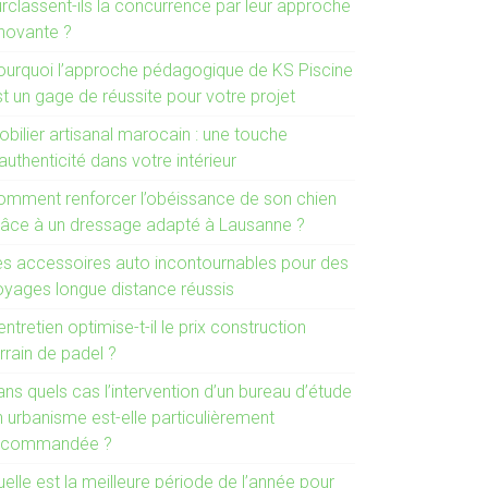
urclassent-ils la concurrence par leur approche
nnovante ?
ourquoi l’approche pédagogique de KS Piscine
t un gage de réussite pour votre projet
bilier artisanal marocain : une touche
authenticité dans votre intérieur
omment renforcer l’obéissance de son chien
râce à un dressage adapté à Lausanne ?
es accessoires auto incontournables pour des
oyages longue distance réussis
entretien optimise-t-il le prix construction
rrain de padel ?
ns quels cas l’intervention d’un bureau d’étude
n urbanisme est-elle particulièrement
ecommandée ?
elle est la meilleure période de l’année pour