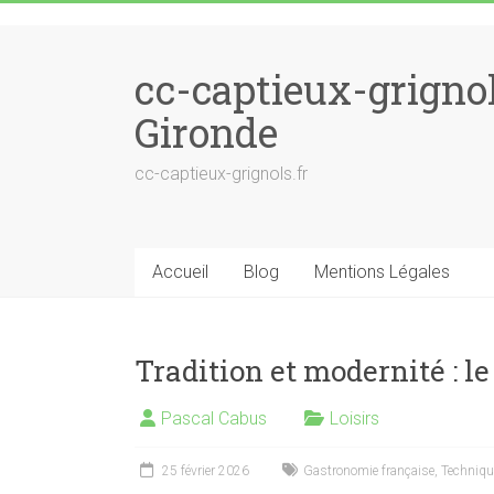
Skip to content
cc-captieux-grigno
Gironde
cc-captieux-grignols.fr
Accueil
Blog
Mentions Légales
Tradition et modernité : le
Pascal Cabus
Loisirs
25 février 2026
Gastronomie française
,
Techniqu