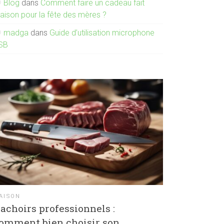
Blog
dans
Comment faire un cadeau fait
aison pour la fête des mères ?
madga
dans
Guide d’utilisation microphone
SB
AISON
achoirs professionnels :
omment bien choisir son