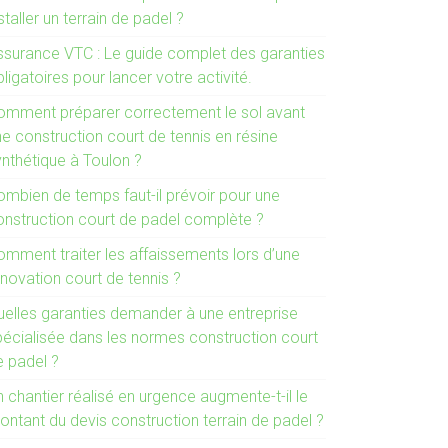
staller un terrain de padel ?
ssurance VTC : Le guide complet des garanties
ligatoires pour lancer votre activité.
omment préparer correctement le sol avant
e construction court de tennis en résine
ynthétique à Toulon ?
ombien de temps faut-il prévoir pour une
onstruction court de padel complète ?
omment traiter les affaissements lors d’une
novation court de tennis ?
uelles garanties demander à une entreprise
pécialisée dans les normes construction court
e padel ?
 chantier réalisé en urgence augmente-t-il le
ontant du devis construction terrain de padel ?