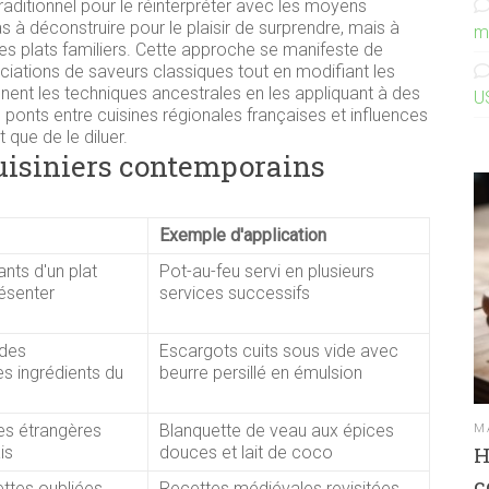
traditionnel pour le réinterpréter avec les moyens
à déconstruire pour le plaisir de surprendre, mais à
m
s plats familiers. Cette approche se manifeste de
ciations de saveurs classiques tout en modifiant les
nnent les techniques ancestrales en les appliquant à des
U
ponts entre cuisines régionales françaises et influences
 que de le diluer.
cuisiniers contemporains
Exemple d'application
nts d'un plat
Pot-au-feu servi en plusieurs
résenter
services successifs
odes
Escargots cuits sous vide avec
s ingrédients du
beurre persillé en émulsion
ces étrangères
Blanquette de veau aux épices
M
H
is
douces et lait de coco
c
ttes oubliées
Recettes médiévales revisitées