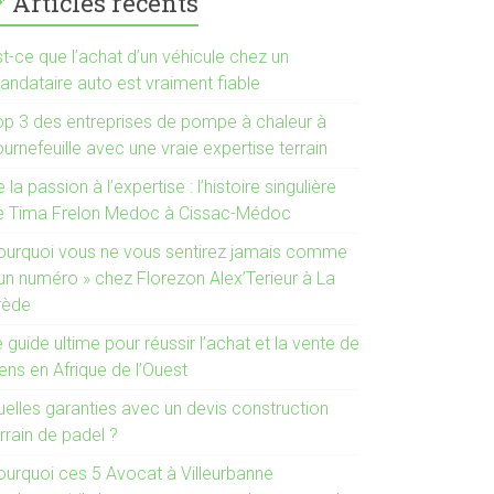
Articles récents
t-ce que l’achat d’un véhicule chez un
andataire auto est vraiment fiable
op 3 des entreprises de pompe à chaleur à
urnefeuille avec une vraie expertise terrain
 la passion à l’expertise : l’histoire singulière
e Tima Frelon Medoc à Cissac-Médoc
ourquoi vous ne vous sentirez jamais comme
 un numéro » chez Florezon Alex’Terieur à La
rède
 guide ultime pour réussir l’achat et la vente de
ens en Afrique de l’Ouest
uelles garanties avec un devis construction
rrain de padel ?
ourquoi ces 5 Avocat à Villeurbanne