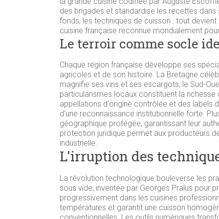
la grande cuisine codifiée par Auguste Escoffier
des brigades et standardise les recettes dans 
fonds, les techniques de cuisson : tout devient 
cuisine française reconnue mondialement pour 
Le terroir comme socle ide
Chaque région française développe ses spécial
agricoles et de son histoire. La Bretagne célè
magnifie ses vins et ses escargots, le Sud-Oues
particularismes locaux constituent la richesse d
appellations d'origine contrôlée et des labels d
d'une reconnaissance institutionnelle forte. Pl
géographique protégée, garantissant leur authe
protection juridique permet aux producteurs de 
industrielle.
L'irruption des techniqu
La révolution technologique bouleverse les pra
sous vide, inventée par Georges Pralus pour pr
progressivement dans les cuisines profession
températures et garantit une cuisson homogène
conventionnelles. Les outils numériques transf