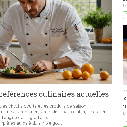
M
références culinaires actuelles
S
A
u
es circuits courts et les produits de saison
fiques : végétarien, végétalien, sans gluten, flexitarien
M
 l'origine des ingrédients
mplètes au-delà du simple goût