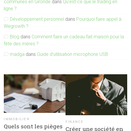
communes en Gironde
dans
Qu’est-ce que le trading en
ligne ?
Développement personnel
dans
Pourquoi faire appel à
Wegrowth ?
Blog
dans
Comment faire un cadeau fait maison pour la
fête des mères ?
madga
dans
Guide d’utilisation microphone USB
IMMOBILIER
FINANCE
Quels sont les pièges
Créer une société en