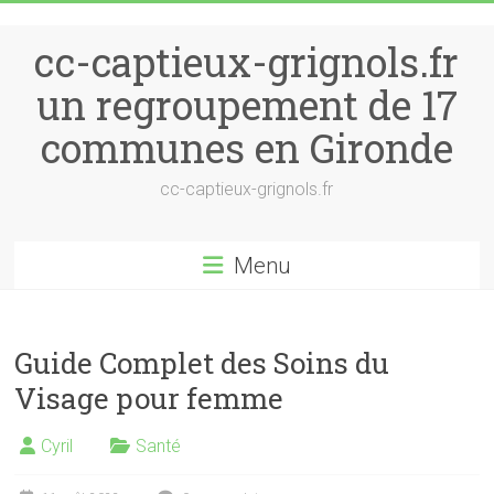
Skip to content
cc-captieux-grignols.fr
un regroupement de 17
communes en Gironde
cc-captieux-grignols.fr
Menu
Guide Complet des Soins du
Visage pour femme
Cyril
Santé