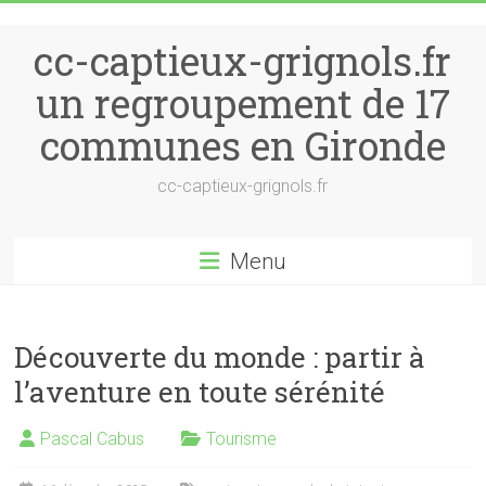
Skip to content
cc-captieux-grignols.fr
un regroupement de 17
communes en Gironde
cc-captieux-grignols.fr
Menu
Découverte du monde : partir à
l’aventure en toute sérénité
Pascal Cabus
Tourisme