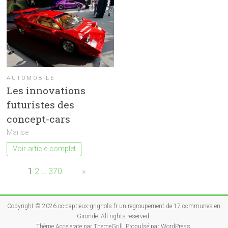
AUTOMOBILE
Les innovations
futuristes des
concept-cars
Marise
Voir article complet
Page:
1
2
…
370
Next
»
Copyright © 2026
cc-captieux-grignols.fr un regroupement de 17 communes en
Gironde
. All rights reserved.
Thème
Accelerate
par ThemeGrill. Propulsé par
WordPress
.