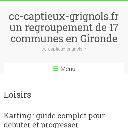
Skip to content
cc-captieux-grignols.fr
un regroupement de 17
communes en Gironde
cc-captieux-grignols.fr
Menu
Loisirs
Karting : guide complet pour
débuter et progresser