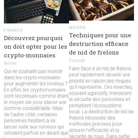
MAISON
FINANCE
Techniques pour une
Découvrez pourquoi
destruction efficace
on doit opter pour les
de nid de frelons
crypto-monnaies
Povoski
Amine
Faire face à un nid de frelons
Qui ne souhaite pas investir
peut rapidement devenir une
dans les crypto-monnaies
priorité en raison des risques
pour augmenter les revenus ?
qu'il représente. Ces insectes,
En effet, les cryptomonnaies
souvent agressifs, menacent
sont reconnues comme étant
la sécurité des personnes et
le moyen sûr pour placer une
perturbent l'écosystème
somme considérable. Mais
local. La destruction de nid de
de l’autre côté, certaines
frelons nécessite des
personnes hésitent à se
méthodes précises pour
lancer suite aux rumeurs qui
assurer l'efficacité et la
circulent parfois en disant que
sécurité de tous. Dans cette