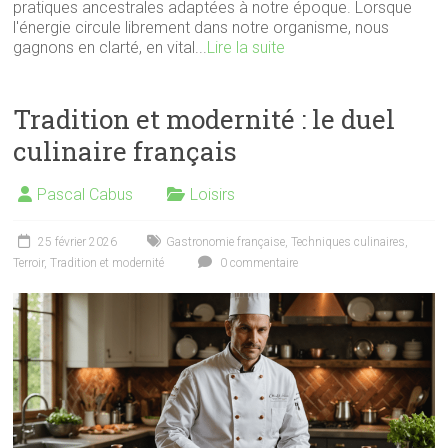
pratiques ancestrales adaptées à notre époque. Lorsque
l'énergie circule librement dans notre organisme, nous
gagnons en clarté, en vital...
Lire la suite
Tradition et modernité : le duel
culinaire français
Pascal Cabus
Loisirs
25 février 2026
Gastronomie française
,
Techniques culinaires
,
Terroir
,
Tradition et modernité
0 commentaire