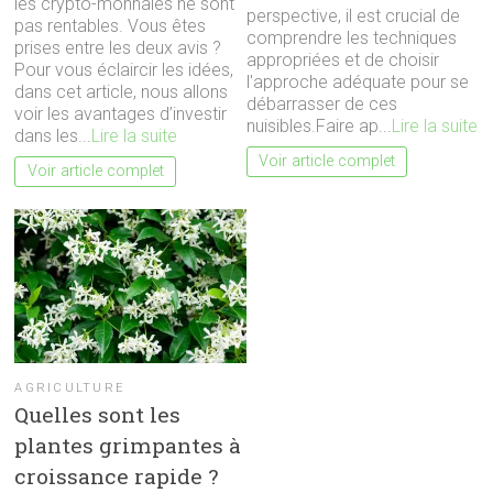
les crypto-monnaies ne sont
perspective, il est crucial de
pas rentables. Vous êtes
comprendre les techniques
prises entre les deux avis ?
appropriées et de choisir
Pour vous éclaircir les idées,
l'approche adéquate pour se
dans cet article, nous allons
débarrasser de ces
voir les avantages d’investir
nuisibles.Faire ap...
Lire la suite
dans les...
Lire la suite
Voir article complet
Voir article complet
AGRICULTURE
Quelles sont les
plantes grimpantes à
croissance rapide ?