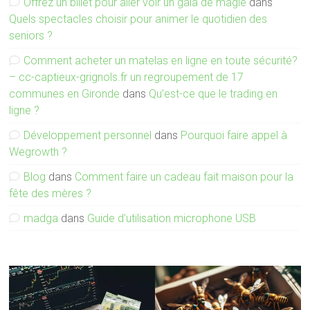
Offrez un billet pour aller voir un gala de magie
dans
Quels spectacles choisir pour animer le quotidien des
seniors ?
Comment acheter un matelas en ligne en toute sécurité?
– cc-captieux-grignols.fr un regroupement de 17
communes en Gironde
dans
Qu’est-ce que le trading en
ligne ?
Développement personnel
dans
Pourquoi faire appel à
Wegrowth ?
Blog
dans
Comment faire un cadeau fait maison pour la
fête des mères ?
madga
dans
Guide d’utilisation microphone USB