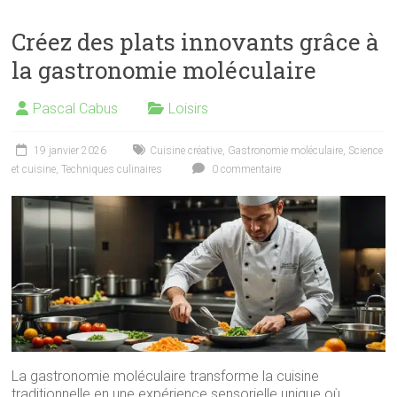
Créez des plats innovants grâce à
la gastronomie moléculaire
Pascal Cabus
Loisirs
19 janvier 2026
Cuisine créative
,
Gastronomie moléculaire
,
Science
et cuisine
,
Techniques culinaires
0 commentaire
La gastronomie moléculaire transforme la cuisine
traditionnelle en une expérience sensorielle unique où