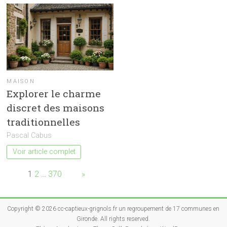
MAISON
Explorer le charme
discret des maisons
traditionnelles
Pascal Cabus
Voir article complet
Page:
1
2
…
370
Next
»
Copyright © 2026
cc-captieux-grignols.fr un regroupement de 17 communes en
Gironde
. All rights reserved.