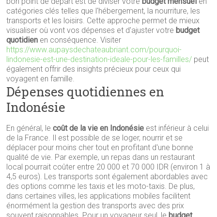
bon point de départ est de diviser votre
budget mensuel
en
catégories clés telles que l'hébergement, la nourriture, les
transports et les loisirs. Cette approche permet de mieux
visualiser où vont vos dépenses et d'ajuster votre
budget
quotidien
en conséquence. Visiter
https://www.aupaysdechateaubriant.com/pourquoi-
lindonesie-est-une-destination-ideale-pour-les-familles/
peut
également offrir des insights précieux pour ceux qui
voyagent en famille.
Dépenses quotidiennes en
Indonésie
En général, le
coût de la vie en Indonésie
est inférieur à celui
de la France. Il est possible de se loger, nourrir et se
déplacer pour moins cher tout en profitant d'une bonne
qualité de vie. Par exemple, un repas dans un restaurant
local pourrait coûter entre 20 000 et 70 000 IDR (environ 1 à
4,5 euros). Les transports sont également abordables avec
des options comme les taxis et les moto-taxis. De plus,
dans certaines villes, les applications mobiles facilitent
énormément la gestion des transports avec des prix
souvent raisonnables. Pour un voyageur seul, le
budget