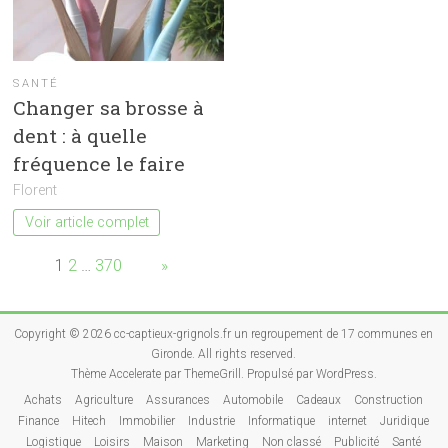
SANTÉ
Changer sa brosse à
dent : à quelle
fréquence le faire
Florent
Voir article complet
Page:
1
2
…
370
Next
»
Copyright © 2026
cc-captieux-grignols.fr un regroupement de 17 communes en
Gironde
. All rights reserved.
Thème
Accelerate
par ThemeGrill. Propulsé par
WordPress
.
Achats
Agriculture
Assurances
Automobile
Cadeaux
Construction
Finance
Hitech
Immobilier
Industrie
Informatique
internet
Juridique
Logistique
Loisirs
Maison
Marketing
Non classé
Publicité
Santé