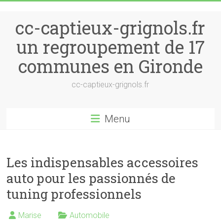
Skip to content
cc-captieux-grignols.fr
un regroupement de 17
communes en Gironde
cc-captieux-grignols.fr
Menu
Les indispensables accessoires
auto pour les passionnés de
tuning professionnels
Marise
Automobile